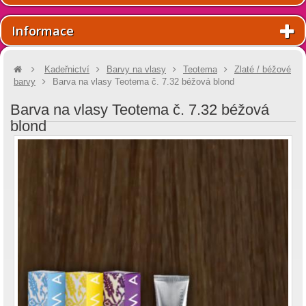
Informace
Kadeřnictví
Barvy na vlasy
Teotema
Zlaté / béžové
barvy
Barva na vlasy Teotema č. 7.32 béžová blond
Barva na vlasy Teotema č. 7.32 béžová
blond