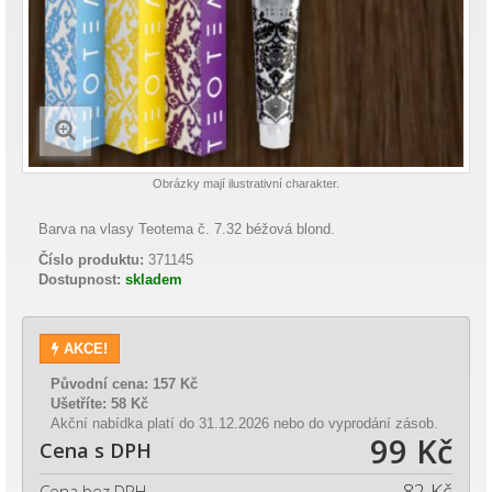
Obrázky mají ilustrativní charakter.
Barva na vlasy Teotema č. 7.32 béžová blond.
Číslo produktu:
371145
Dostupnost:
skladem
AKCE!
Původní cena:
157 Kč
Ušetříte:
58 Kč
Akční nabídka platí do 31.12.2026 nebo do vyprodání zásob.
99 Kč
Cena s DPH
82 Kč
Cena bez DPH