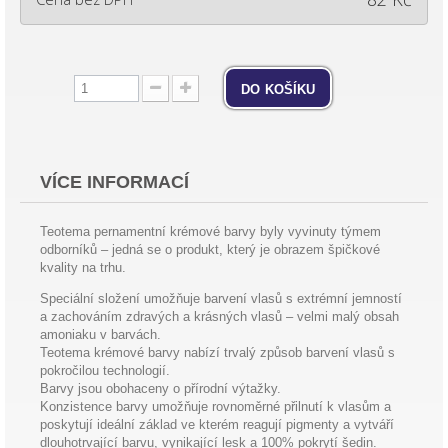
do košíku
VÍCE INFORMACÍ
Teotema pernamentní krémové barvy byly vyvinuty týmem
odborníků – jedná se o produkt, který je obrazem špičkové
kvality na trhu.
Speciální složení umožňuje barvení vlasů s extrémní jemností
a zachováním zdravých a krásných vlasů – velmi malý obsah
amoniaku v barvách.
Teotema krémové barvy nabízí trvalý způsob barvení vlasů s
pokročilou technologií.
Barvy jsou obohaceny o přírodní výtažky.
Konzistence barvy umožňuje rovnoměrné přilnutí k vlasům a
poskytují ideální základ ve kterém reagují pigmenty a vytváří
dlouhotrvající barvu, vynikající lesk a 100% pokrytí šedin.