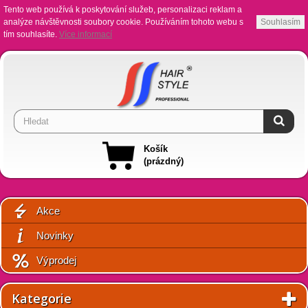
Tento web používá k poskytování služeb, personalizaci reklam a
analýze návštěvnosti soubory cookie. Používáním tohoto webu s
Souhlasím
tím souhlasíte.
Více informací
Košík
(prázdný)
Akce
Novinky
Výprodej
Kategorie