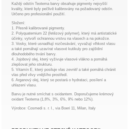
Každý odstín Teotema barvy obsahuje pigmenty nejvyšší
kvality, které byly pečlivě kalibrovány na požadovaný odstín.
Určeno pro profesionální použití.
Složení:
1. Přesně kalibrované pigmenty.
2. Polyquaternium 22 (řetězový polymer), který má antistatické
účinky, vytvoří ochrannou vrstvu na vlasech a na pokožce.
3. Vosky, které usnadňují rozčesávání, vyvažují vlhkost vlasu
a také pomáhají uzavírat vlasové kutikuly pro zajištění
dlouhodobého trvání barvy.
4. Jojobový olej, který vyživuje vlasové vlákno a pomáhá
zlepšovat jeho strukturu.
5. Vitamín E, který posiluje vlas zevnitř a také pomáhá chránit
vlas před vlivy vnějšího prostředí.
6. Arganový olej, který se postará o hydrataci, posílení a
uhlazení vlasu.
Barvu je nutné smíchat s oxidantem. Doporučujeme krémový
oxidant Teotema (1,8%, 3%, 6%, 9% nebo 12%).
Výrobce: Cosmedi s. r. l., via Boeri 11, Milan, Italy