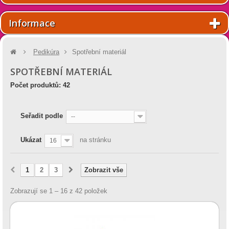
Informace
Pedikúra
Spotřební materiál
SPOTŘEBNÍ MATERIÁL
Počet produktů: 42
Seřadit podle
--
Ukázat
na stránku
16
1
2
3
Zobrazit vše
Zobrazují se 1 – 16 z 42 položek