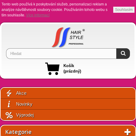
Tento web používá k poskytování služeb, personalizaci reklam a
analýze návštěvnosti soubory cookie. Používáním tohoto webu s
Souhlasím
tím souhlasíte.
Více informací
Košík
(prázdný)
Akce
Novinky
Výprodej
Kategorie