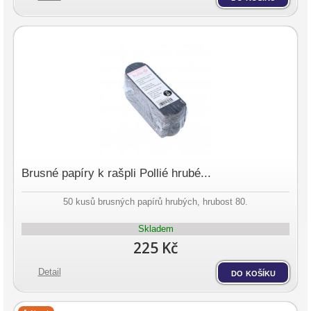
Brusné papíry k rašpli Pollié hrubé...
50 kusů brusných papírů hrubých, hrubost 80.
Skladem
225 Kč
Detail
do košíku