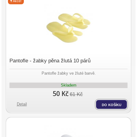
Akce!
Pantofle - žabky pěna žlutá 10 párů
Pantofle žabky ve žluté barvě.
Skladem
50 Kč
61 Kč
Detail
do košíku