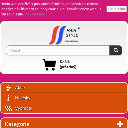
Tento web používá k poskytování služeb, personalizaci reklam a
analýze návštěvnosti soubory cookie. Používáním tohoto webu s
Souhlasím
tím souhlasíte.
Více informací
Košík
(prázdný)
Akce
Novinky
Výprodej
Kategorie