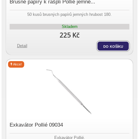
Brusné papíry k rašpli Pollié jemné...
50 kusů brusných papírů jemných hrubost 180.
Skladem
225 Kč
Detail
do košíku
Akce!
Exkavátor Pollié 09034
Exkavátor Pollié.