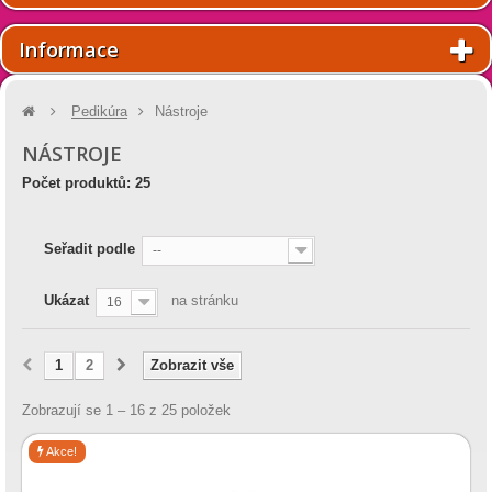
Informace
Pedikúra
Nástroje
NÁSTROJE
Počet produktů: 25
Seřadit podle
--
Ukázat
na stránku
16
1
2
Zobrazit vše
Zobrazují se 1 – 16 z 25 položek
Akce!