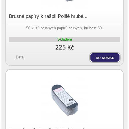
Brusné papíry k rašpli Pollié hrubé...
50 kusů brusných papírů hrubých, hrubost 80.
Skladem
225 Kč
Detail
do košíku