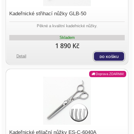
Kadeřnické střihací nůžky GLB-50
Pěkné a kvalitní kadeřnické nůžky.
Skladem
1 890 Kč
Detail
do košíku
Doprava ZDARMA!
Kadeřnické efilační nůžky ES-C-6040A