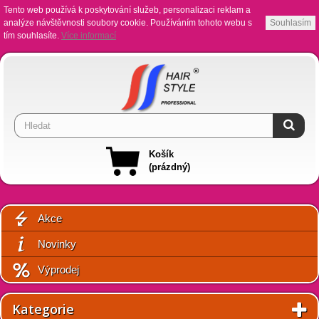
Tento web používá k poskytování služeb, personalizaci reklam a
analýze návštěvnosti soubory cookie. Používáním tohoto webu s
Souhlasím
tím souhlasíte.
Více informací
Košík
(prázdný)
Akce
Novinky
Výprodej
Kategorie