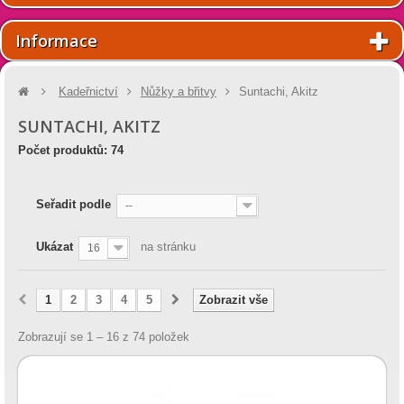
Informace
Kadeřnictví
Nůžky a břitvy
Suntachi, Akitz
SUNTACHI, AKITZ
Počet produktů: 74
Seřadit podle
--
Ukázat
na stránku
16
1
2
3
4
5
Zobrazit vše
Zobrazují se 1 – 16 z 74 položek