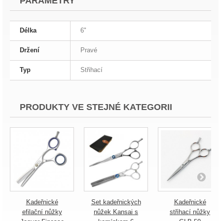
PARAMETRY
Délka
6"
Držení
Pravé
Typ
Střihací
PRODUKTY VE STEJNÉ KATEGORII
Kadeřnické
Set kadeřnických
Kadeřnické
efilační nůžky
nůžek Kansai s
střihací nůžky