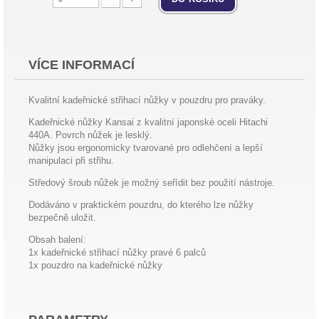
VÍCE INFORMACÍ
Kvalitní kadeřnické střihací nůžky v pouzdru pro praváky.
Kadeřnické nůžky Kansai z kvalitní japonské oceli Hitachi
440A. Povrch nůžek je lesklý.
Nůžky jsou ergonomicky tvarované pro odlehčení a lepší
manipulaci při střihu.
Středový šroub nůžek je možný seřídit bez použití nástroje.
Dodáváno v praktickém pouzdru, do kterého lze nůžky
bezpečně uložit.
Obsah balení:
1x kadeřnické střihací nůžky pravé 6 palců
1x pouzdro na kadeřnické nůžky