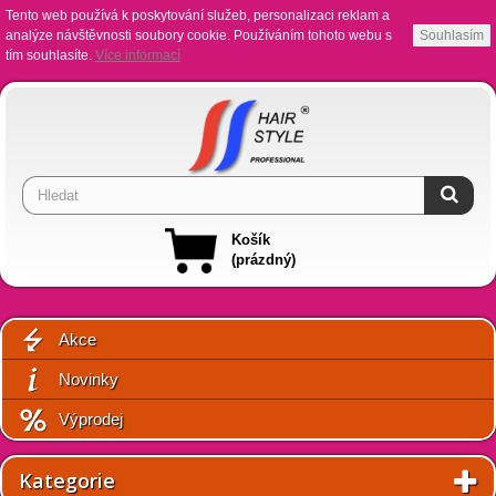
Tento web používá k poskytování služeb, personalizaci reklam a
analýze návštěvnosti soubory cookie. Používáním tohoto webu s
Souhlasím
tím souhlasíte.
Více informací
Košík
(prázdný)
Akce
Novinky
Výprodej
Kategorie