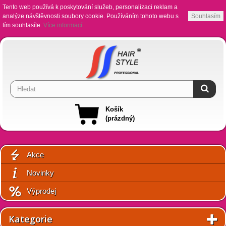
Tento web používá k poskytování služeb, personalizaci reklam a
analýze návštěvnosti soubory cookie. Používáním tohoto webu s
Souhlasím
tím souhlasíte.
Více informací
Košík
(prázdný)
Akce
Novinky
Výprodej
Kategorie