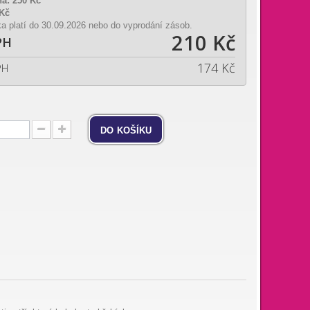
na:
250 Kč
 Kč
a platí do 30.09.2026 nebo do vyprodání zásob.
210 Kč
PH
174 Kč
PH
do košíku