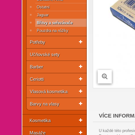
Ostatní
Jaguar
Břitvy a seřezávače
Pouzdra na nůžky
Potřeby
Učňovské sety
Barber
Ceriotti
Vlasová kosmetika
Barvy na vlasy
VÍCE INFORM
Kosmetika
U každé této profesi
Masáže