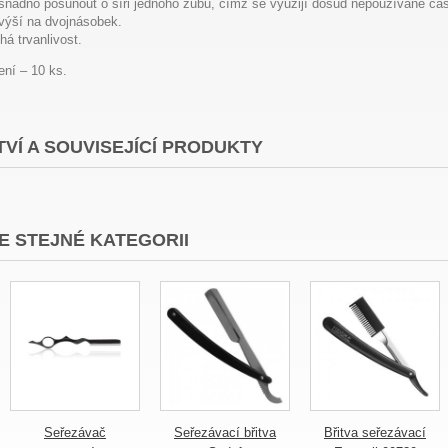
 snadno posunout o šíři jednoho zubu, čímž se využijí dosud nepoužívané část
zvýší na dvojnásobek.
há trvanlivost.
ení – 10 ks.
VÍ A SOUVISEJÍCÍ PRODUKTY
E STEJNÉ KATEGORII
Seřezávač
Seřezávací břitva
Břitva seřezávací