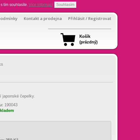
s tím souhlasíte.
Více informací
Souhlasím
podmínky
Kontakt a prodejna
Přihlásit / Registrovat
Košík
(prázdný)
ks
í japonské čepelky.
u:
190043
skladem