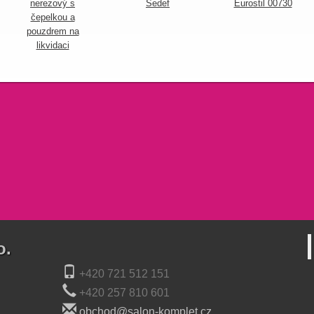
nerezový s
Sedef
Eurostil 00730
čepelkou a
pouzdrem na
likvidaci
o.
+420 721 512 151
+420 257 810 601
obchod@salon-komplet.cz