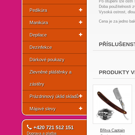
Po otupení lze ostří
Doba použitelnosti 
Pedikúra
Vysoká ostrost, dlou
Cena je za jedno bal
Manikúra
Depilace
PŘÍSLUŠENST
Dezinfekce
Dárkové poukazy
Zlevněné pláštěnky a
PRODUKTY V
zástěry
Prázdninový úklid skladů
Májové slevy
+420 721 512 151
Břitva Captain
Doprava a platba