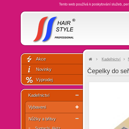
Tento web používá k poskytování služeb, per
Akce
Kadeřnictví
Novinky
Čepelky do seř
Výprodej
Kadeřnictví
Vybavení
Nůžky a břitvy
Suntachi, Akitz