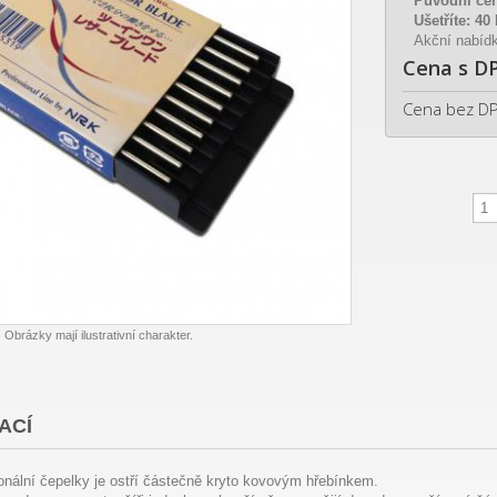
Původní ce
Ušetříte:
40
Akční nabídk
Cena s D
Cena bez D
Obrázky mají ilustrativní charakter.
ACÍ
onální čepelky je ostří částečně kryto kovovým hřebínkem.