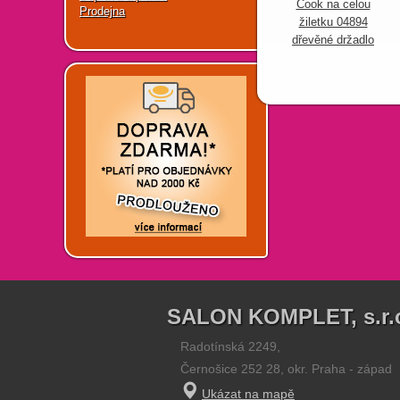
Cook na celou
Prodejna
žiletku 04894
dřevěné držadlo
SALON KOMPLET, s.r.
Radotínská 2249,
Černošice 252 28, okr. Praha - západ
Ukázat na mapě