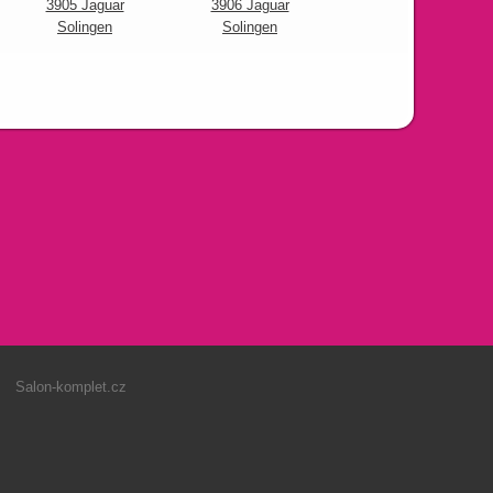
3905 Jaguar
3906 Jaguar
dřevěné držadlo
Solingen
Solingen
04983
Salon-komplet.cz