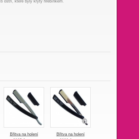
i ostří, které byly kryty hřebínkem.
Břitva na holení
Břitva na holení
Břitva Barber Line