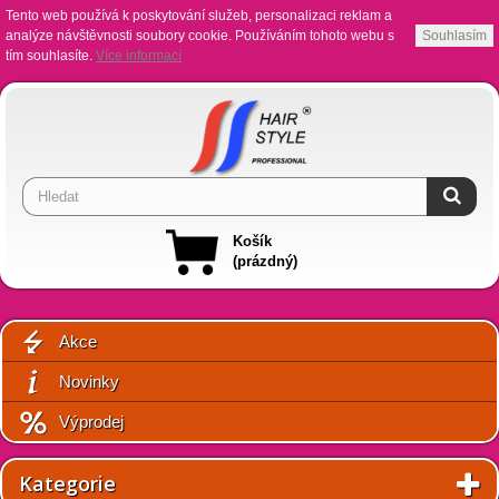
Tento web používá k poskytování služeb, personalizaci reklam a
analýze návštěvnosti soubory cookie. Používáním tohoto webu s
Souhlasím
tím souhlasíte.
Více informací
Košík
(prázdný)
Akce
Novinky
Výprodej
Kategorie