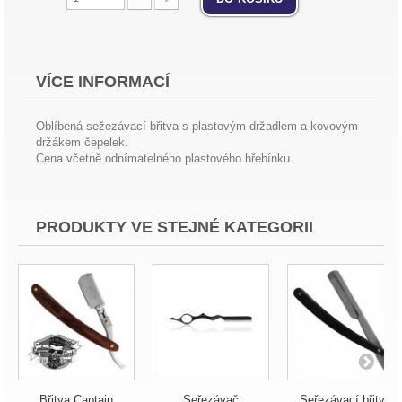
VÍCE INFORMACÍ
Oblíbená sežezávací břitva s plastovým držadlem a kovovým
držákem čepelek.
Cena včetně odnímatelného plastového hřebínku.
PRODUKTY VE STEJNÉ KATEGORII
Břitva Captain
Seřezávač
Seřezávací břitva