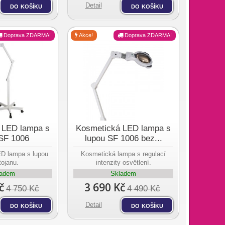
do košíku
Detail
do košíku
Doprava ZDARMA!
Akce!
Doprava ZDARMA!
 LED lampa s
Kosmetická LED lampa s
 SF 1006
lupou SF 1006 bez...
D lampa s lupou
Kosmetická lampa s regulací
tojanu.
intenzity osvětlení.
ladem
Skladem
č
3 690 Kč
4 750 Kč
4 490 Kč
do košíku
Detail
do košíku