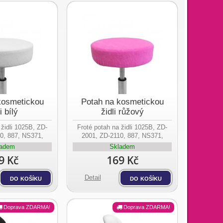
kosmetickou
Potah na kosmetickou
i bílý
židli růžový
 židli 1025B, ZD-
Froté potah na židli 1025B, ZD-
0, 887, NS371,
2001, ZD-2110, 887, NS371,
303, NS304.
1635, NS303, NS304.
ladem
Skladem
9 Kč
169 Kč
do košíku
Detail
do košíku
Doprava ZDARMA!
Doprava ZDARMA!