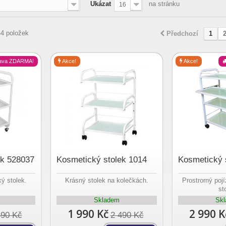
Ukázat
na stránku
16
44 položek
Předchozí
1
ava ZDARMA!
Akce!
Akce!
ek 528037
Kosmetický stolek 1014
Kosmetický 
ý stolek.
Krásný stolek na kolečkách.
Prostrorný poj
st
Skladem
Sk
1 990 Kč
2 990 K
490 Kč
2 490 Kč