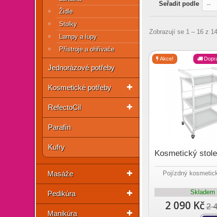
Seřadit podle
--
Židle
Stolky
Zobrazují se 1 – 16 z 1
Lampy a lupy
Přístroje a ohřívače
Akce!
Dopr
Jednorázové potřeby
Kosmetické potřeby
RefectoCil
Parafín
Kufry
Kosmetický stol
Masáže
Pojízdný kosmetick
Skladem
Pedikúra
2 090 Kč
2 
Manikúra