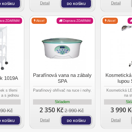
 košíku
Detail
do košíku
Detail
ava ZDARMA!
Akce!
Doprava ZDARMA!
Akce!
Parafínová vana na zábaly
Kosmetická
ek 1019A
SPA
lupou
ek s třemi
Parafínový ohřívač na ruce i nohy.
Kosmetická LE
 a s jednou
na s
.
Skladem
Sk
2 350 Kč
3 990 K
290 Kč
2 990 Kč
 košíku
Detail
do košíku
Detail