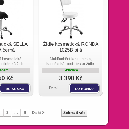
etická SELLA
Židle kosmetická RONDA
A černá
1025B bílá
í kosmetická,
Multifunkční kosmetická,
edikérská židle.
kadeřnická, pedikérská židle.
ladem
Skladem
50 Kč
3 390 Kč
do košíku
Detail
do košíku
2
3
...
9
Další
Zobrazit vše