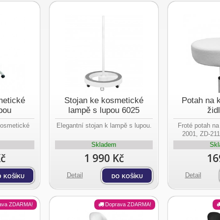
metické
Stojan ke kosmetické
Potah na 
pou
lampě s lupou 6025
židl
kosmetické
Elegantní stojan k lampě s lupou.
Froté potah na
2001, ZD-211
1635, NS
Skladem
Sk
Kč
1 990 Kč
16
 košíku
Detail
do košíku
Detail
ava ZDARMA!
Doprava ZDARMA!