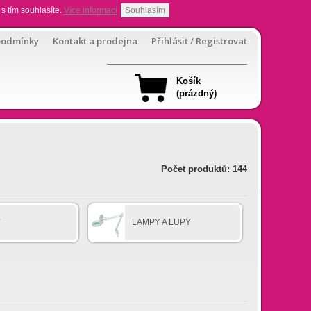
s tím souhlasíte.
Více informací
Souhlasím
podmínky
Kontakt a prodejna
Přihlásit / Registrovat
Košík
(prázdný)
Počet produktů: 144
Y
LAMPY A LUPY