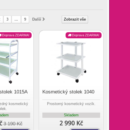
2
3
...
9
Další
Zobrazit vše
Doprava ZDARMA!
Doprava ZDARMA!
stolek 1015A
Kosmetický stolek 1040
ízdný kosmetický
Prostorný kosmetický vozík.
olek.
ladem
Skladem
č
2 990 Kč
3 190 Kč