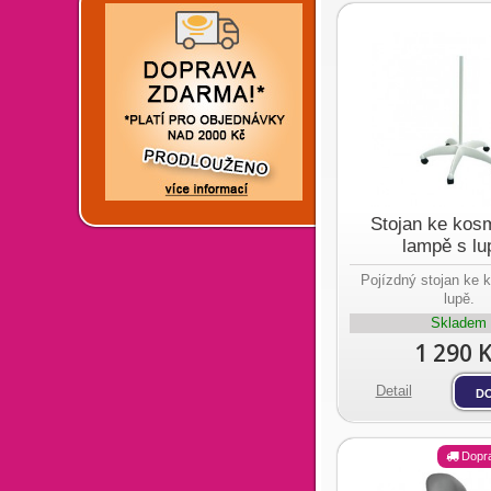
Stojan ke kos
lampě s lu
Pojízdný stojan ke 
lupě.
Skladem
1 290 
Detail
do
Dopr