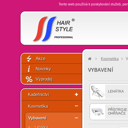
Tento web používá k poskytování služeb, per
Akce
Kosmetika
V
Novinky
VYBAVENÍ
Výprodej
LEHÁTKA
Kadeřnictví
Kosmetika
PŘÍSTROJE 
OHŘÍVAČE
Vybavení
Lehátka