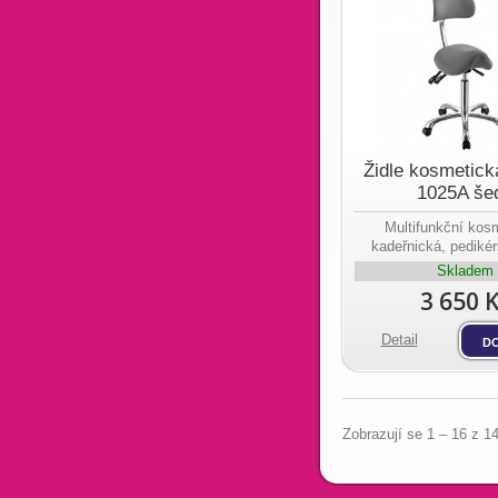
Židle kosmetic
1025A še
Multifunkční kos
kadeřnická, pedikér
Skladem
3 650 
Detail
do
Zobrazují se 1 – 16 z 1