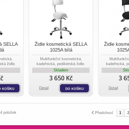
ká SELLA
Židle kosmetická SELLA
Židle kosm
dá
1025A bílá
1025
metická,
Multifunkční kosmetická,
Multifunkčn
ská židle.
kadeřnická, pedikérská židle.
kadeřnická, p
Skladem
Sk
Kč
3 650 Kč
3 6
 košíku
Detail
do košíku
Detail
44 položek
Předchozí
1