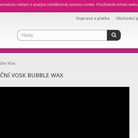
sonalizaci reklam a analýze návštěvnosti soubory cookie. Používáním tohoto webu 
Doprava a platba
Obchodní 
bble Wax
AČNÍ VOSK BUBBLE WAX