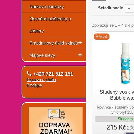
Dárkové poukazy
Seřadit podle
--
Zlevněné pláštěnky a
Zobrazují se 1 – 4 z 4 
zástěry
Akce!
Prázdninový úklid skladů
Májové slevy
+420 721 512 151
Doprava a platba
Prodejna
Studený vosk v
Bubble wax
Novinka - studený vo
Chlorofyl 150
Skladem
215 Kč
29