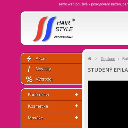
Tento web používá k poskytování služeb, per
Akce
Depilace
Bu
Novinky
STUDENÝ EPIL
Výprodej
Kadeřnictví
Kosmetika
Masáže