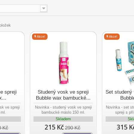
položek
Akce!
Akce!
e spreji
Studený vosk ve spreji
Set studený 
...
Bubble wax bambucké...
Bubbl
sk ve spreji
Novinka - studený vosk ve spreji
Novinka - set s
 ml.
bambucké máslo 150 ml.
spreji s př
Skladem
Sk
215 Kč
315 K
0 Kč
290 Kč