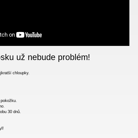
osku už nebude problém!
jkratší chloupky.
í pokožku.
no.
obu 30 dnů.
yl!