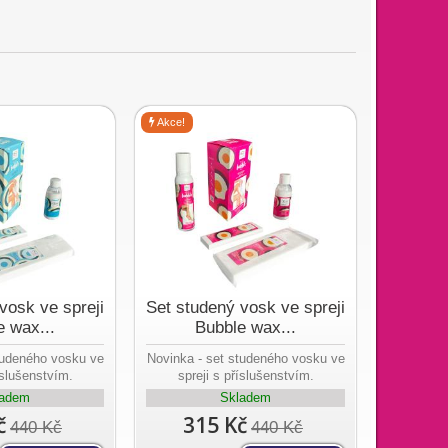
Akce!
vosk ve spreji
Set studený vosk ve spreji
e wax...
Bubble wax...
tudeného vosku ve
Novinka - set studeného vosku ve
íslušenstvím.
spreji s příslušenstvím.
ladem
Skladem
č
315 Kč
440 Kč
440 Kč