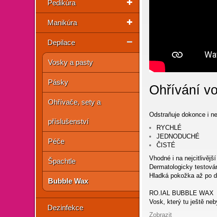
Pedikúra
Manikúra
Depilace
Vosky a pasty
Pásky
Ohřívání v
Ohřívače, sety a
Odstraňuje dokonce i ne
příslušenství
RYCHLÉ
JEDNODUCHÉ
Péče
ČISTÉ
Vhodné i na nejcitlivějš
Špachtle
Dermatologicky testová
Hladká pokožka až po d
Bubble Wax
RO.IAL BUBBLE WAX
Vosk, který tu ještě neb
Dezinfekce
Zobrazit