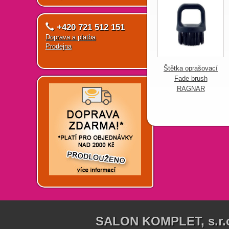
+420 721 512 151
Doprava a platba
Prodejna
Štětka oprašovací
Fade brush
RAGNAR
SALON KOMPLET, s.r.