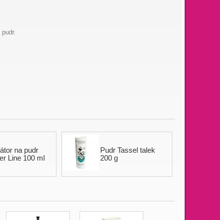
 pudr.
kátor na pudr
Pudr Tassel talek
er Line 100 ml
200 g