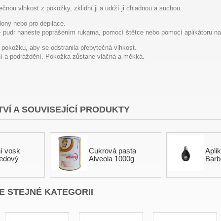
ečnou vlhkost z pokožky, zklidní ji a udrží ji chladnou a suchou.
alony nebo pro depilace.
 pudr naneste poprášením rukama, pomocí štětce nebo pomocí aplikátoru na
 pokožku, aby se odstranila přebytečná vlhkost.
í a podráždění. Pokožka zůstane vláčná a měkká.
VÍ A SOUVISEJÍCÍ PRODUKTY
í vosk
Cukrová pasta
Apli
Medový
Alveola 1000g
Barb
E STEJNÉ KATEGORII