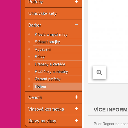
Potřeby
Učňovské sety
Barber
Křesla a mycí mísy
Střihací strojky
Vybavení
Břitvy
Hřebeny a kartáče
Pláštěnky a zástěry
Ostatní potřeby
Holení
Ceriotti
Vlasová kosmetika
VÍCE INFORM
Barvy na vlasy
Pudr Ragnar se spec