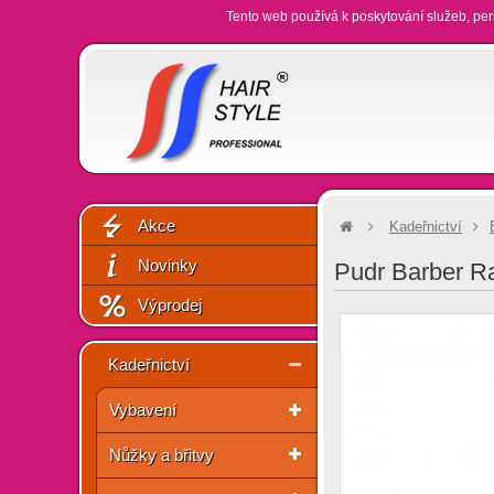
Tento web používá k poskytování služeb, per
Akce
Kadeřnictví
Novinky
Pudr Barber R
Výprodej
Kadeřnictví
Vybavení
Nůžky a břitvy