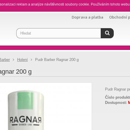
sonalizaci reklam a analýze návštěvnosti soubory cookie. Používáním tohoto webu 
Doprava a platba
Obchodní 
Barber
Holení
Pudr Barber Ragnar 200 g
agnar 200 g
Pudr Ragnar pr
Číslo produkt
Dostupnost: