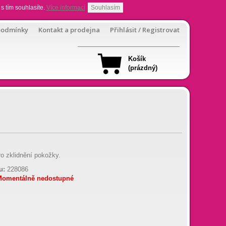
s tím souhlasíte.
Více informací
Souhlasím
podmínky
Kontakt a prodejna
Přihlásit / Registrovat
Košík
(prázdný)
o zklidnění pokožky.
u:
228086
Momentálně nedostupné