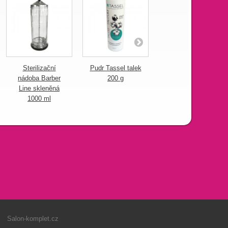
Sterilizační
Pudr Tassel talek
Aplikátor na pudr
nádoba Barber
200 g
Barber Line 100 ml
Line skleněná
1000 ml
Salon-komplet.cz