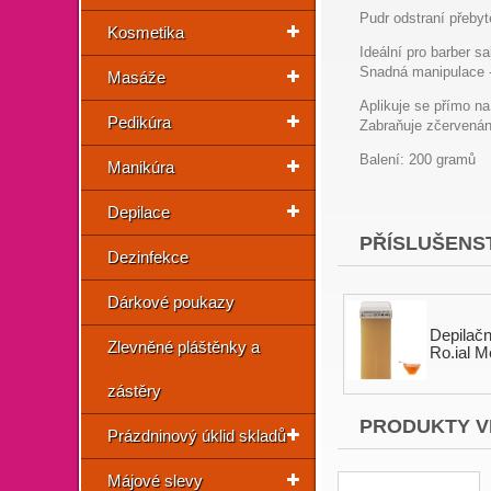
Pudr odstraní přebyt
Kosmetika
Ideální pro barber s
Snadná manipulace -
Masáže
Aplikuje se přímo na
Pedikúra
Zabraňuje zčervenán
Balení: 200 gramů
Manikúra
Depilace
PŘÍSLUŠENST
Dezinfekce
Dárkové poukazy
Depilačn
Zlevněné pláštěnky a
Ro.ial 
zástěry
PRODUKTY V
Prázdninový úklid skladů
Májové slevy