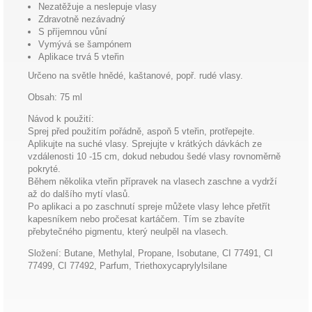
Nezatěžuje a neslepuje vlasy
Zdravotně nezávadný
S příjemnou vůní
Vymývá se šampónem
Aplikace trvá 5 vteřin
Určeno na světle hnědé, kaštanové, popř. rudé vlasy.
Obsah: 75 ml
Návod k použití:
Sprej před použitím pořádně, aspoň 5 vteřin, protřepejte.
Aplikujte na suché vlasy. Sprejujte v krátkých dávkách ze
vzdálenosti 10 -15 cm, dokud nebudou šedé vlasy rovnoměrně
pokryté.
Během několika vteřin přípravek na vlasech zaschne a vydrží
až do dalšího mytí vlasů.
Po aplikaci a po zaschnutí spreje můžete vlasy lehce přetřít
kapesníkem nebo pročesat kartáčem. Tím se zbavíte
přebytečného pigmentu, který neulpěl na vlasech.
Složení: Butane, Methylal, Propane, Isobutane, CI 77491, CI
77499, CI 77492, Parfum, Triethoxycaprylylsilane