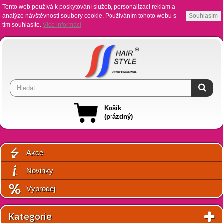
Tento web používá k poskytování služeb, personalizaci reklam a
analýze návštěvnosti soubory cookie. Používáním tohoto webu s
Souhlasím
tím souhlasíte.
Více informací
Košík
(prázdný)
Akce
Novinky
Výprodej
Kategorie