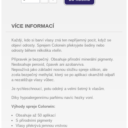
VÍCE INFORMACÍ
Každý, kdo si barví vlasy zná ten nepříjemný pocit, když se
objeví odrosty. Sprejem Colorwin překryjete šediny nebo
odrosty během několika vteřin.
Přípravek je bezpečný. Obsahuje přírodní minerální pigmenty.
Neobsahuje peroxid, čpavek ani azobarviva.
Nepoužívá jako základní nosnou složku spreje silikon, ale
zcela bezpečný methylal, který se po aplikaci okamžitě odpaří
a nezatěžuje vlasy vůbec.
Je rychleschnoucí, potu odolný a velmi šetrný k vlasům.
Díky hypoalergennímu parfému navíc hezky voní.
Výhody spreje Colorwin:
Obsahuje až 50 aplikací
S přírodními pigmenty
Vlasy překrývá jemnou vrstvou