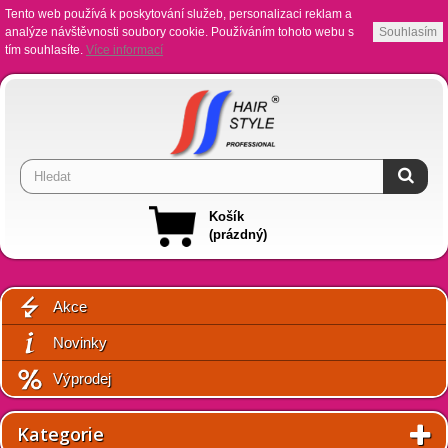
Tento web používá k poskytování služeb, personalizaci reklam a
analýze návštěvnosti soubory cookie. Používáním tohoto webu s
Souhlasím
tím souhlasíte.
Více informací
Košík
(prázdný)
Akce
Novinky
Výprodej
Kategorie