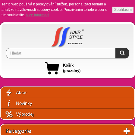
Tento web používá k poskytování služeb, personalizaci reklam a
analýze návštěvnosti soubory cookie. Používáním tohoto webu s
Souhlasím
tím souhlasíte.
Více informací
Košík
(prázdný)
Akce
Novinky
Výprodej
Kategorie