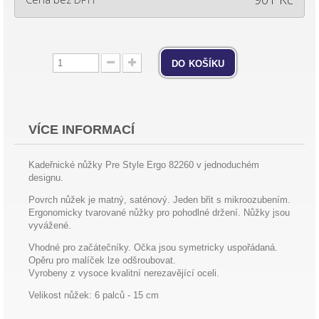
do košíku
VÍCE INFORMACÍ
Kadeřnické nůžky Pre Style Ergo 82260 v jednoduchém
designu.
Povrch nůžek je matný, saténový. Jeden břit s mikroozubením.
Ergonomicky tvarované nůžky pro pohodlné držení. Nůžky jsou
vyvážené.
Vhodné pro začátečníky. Očka jsou symetricky uspořádaná.
Opěru pro malíček lze odšroubovat.
Vyrobeny z vysoce kvalitní nerezavějící oceli.
Velikost nůžek: 6 palců - 15 cm