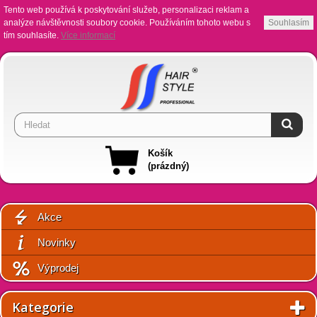
Tento web používá k poskytování služeb, personalizaci reklam a
analýze návštěvnosti soubory cookie. Používáním tohoto webu s
Souhlasím
tím souhlasíte.
Více informací
Košík
(prázdný)
Akce
Novinky
Výprodej
Kategorie