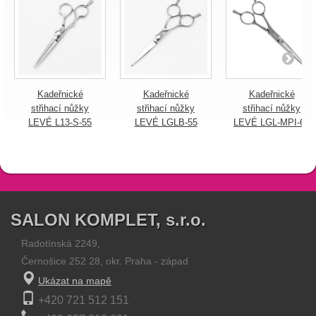
Kadeřnické
Kadeřnické
Kadeřnické
střihací nůžky
střihací nůžky
střihací nůžky
LEVÉ L13-S-55
LEVÉ LGLB-55
LEVÉ LGL-MPI-60
SALON KOMPLET, s.r.o.
Radotínská 2249,
Černošice 252 28, okr. Praha - západ
Ukázat na mapě
+420 721 512 151