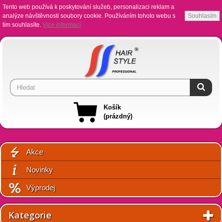
Tento web používá k poskytování služeb, personalizaci reklam a
analýze návštěvnosti soubory cookie. Používáním tohoto webu s
Souhlasím
tím souhlasíte.
Více informací
Košík
(prázdný)
Akce
Novinky
Výprodej
Kategorie