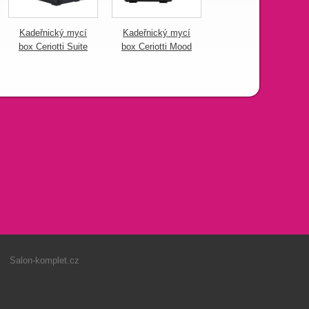
Kadeřnický mycí
Kadeřnický mycí
Kadeřnický mycí
box Ceriotti Suite
box Ceriotti Mood
box Ceriotti Anteo
Salon-komplet.cz