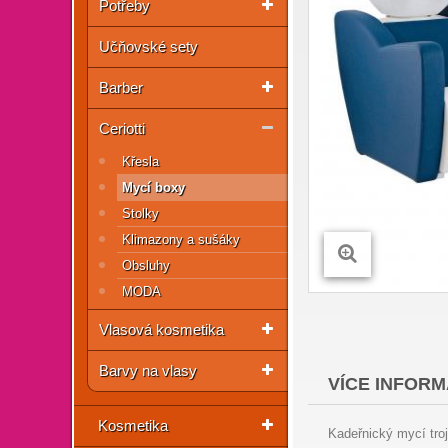
Potřeby
Učňovské sety
Barber
Ceriotti
Křesla
Mycí boxy
Stolky
Klimazony a sušáky
Obsluhy
MODA
Vlasová kosmetika
Barvy na vlasy
VÍCE INFORM
Kosmetika
Kadeřnický mycí troj