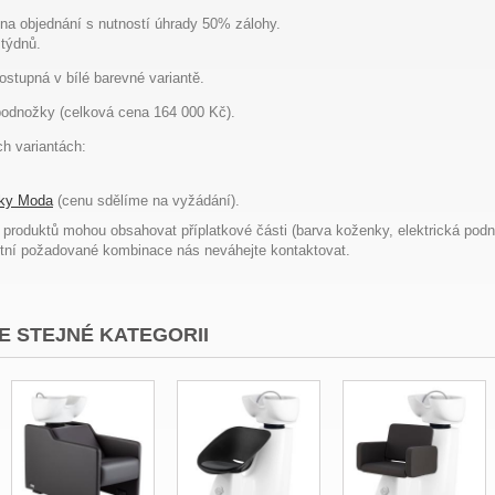
 na objednání s nutností úhrady 50% zálohy.
 týdnů.
stupná v bílé barevné variantě.
podnožky (celková cena 164 000 Kč).
h variantách:
ky Moda
(cenu sdělíme na vyžádání).
 produktů mohou obsahovat příplatkové části (barva koženky, elektrická pod
tní požadované kombinace nás neváhejte kontaktovat.
E STEJNÉ KATEGORII