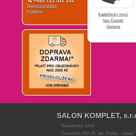
+420 721 512 151
Doprava a platba
Prodejna
Kadeřnický mycí
box Ceriotti
Genova
SALON KOMPLET, s.r.
Radotínská 2249,
Černošice 252 28, okr. Praha - západ