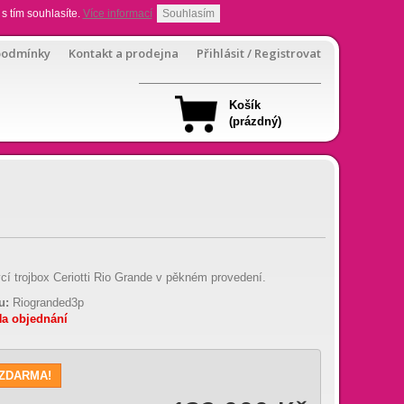
s tím souhlasíte.
Více informací
Souhlasím
podmínky
Kontakt a prodejna
Přihlásit / Registrovat
Košík
(prázdný)
í trojbox Ceriotti Rio Grande v pěkném provedení.
u:
Riogranded3p
a objednání
 ZDARMA!