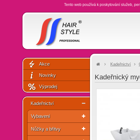
Tento web používá k poskytování služeb, per
Akce
Kadeřnictví
Novinky
Kadeřnický myc
Výprodej
Kadeřnictví
Vybavení
Nůžky a břitvy