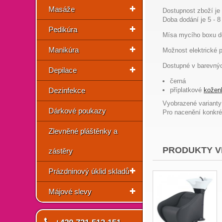
Masáže
Dostupnost zboží je
Doba dodání je 5 - 8
Pedikúra
Mísa mycího boxu do
Manikúra
Možnost elektrické 
Dostupné v barevnýc
Depilace
černá
Dezinfekce
příplatkové
kožen
Vyobrazené varianty
Dárkové poukazy
Pro nacenění konkré
Zlevněné pláštěnky a
PRODUKTY V
zástěry
Prázdninový úklid skladů
Májové slevy