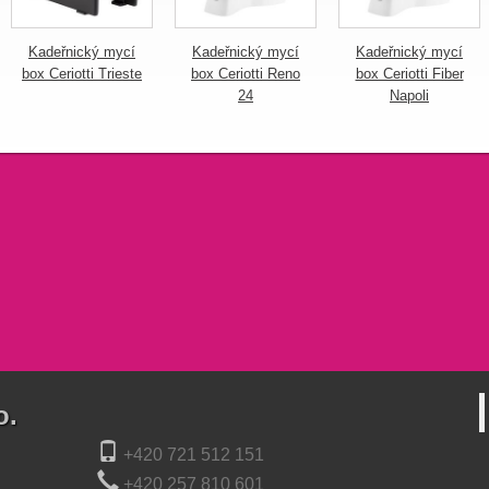
Kadeřnický mycí
Kadeřnický mycí
Kadeřnický mycí
box Ceriotti Trieste
box Ceriotti Reno
box Ceriotti Fiber
24
Napoli
o.
+420 721 512 151
+420 257 810 601