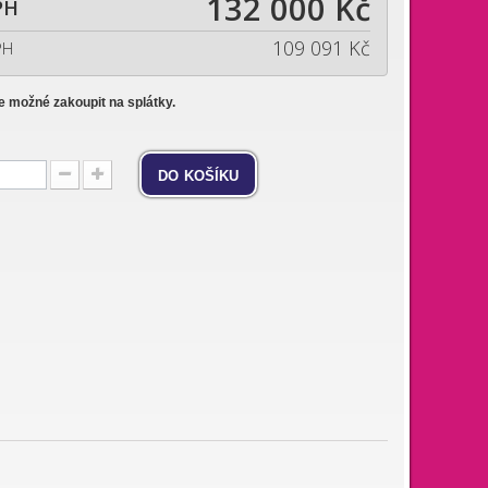
132 000 Kč
PH
109 091 Kč
PH
je možné zakoupit na splátky.
do košíku