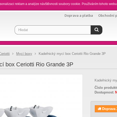
sonalizaci reklam a analýze návštěvnosti soubory cookie. Používáním tohoto webu 
Doprava a platba
Obchodní 
Ceriotti
Mycí boxy
Kadeřnický mycí box Ceriotti Rio Grande 3P
í box Ceriotti Rio Grande 3P
Kadeřnický myc
Číslo produkt
Dostupnost:
N
Doprava