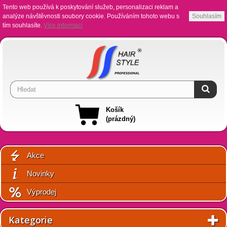
Tento web používá k poskytování služeb, personalizaci reklam a
analýze návštěvnosti soubory cookie. Používáním tohoto webu s
Souhlasím
tím souhlasíte.
Více informací
Košík
(prázdný)
Akce
Novinky
Výprodej
Kategorie