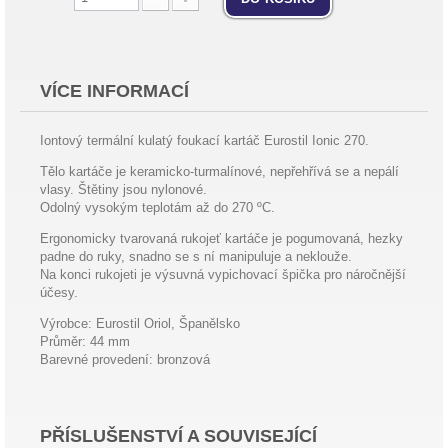
VÍCE INFORMACÍ
Iontový termální kulatý foukací kartáč Eurostil Ionic 270.
Tělo kartáče je keramicko-turmalínové, nepřehřívá se a nepálí
vlasy. Štětiny jsou nylonové.
Odolný vysokým teplotám až do 270 ºC.
Ergonomicky tvarovaná rukojeť kartáče je pogumovaná, hezky
padne do ruky, snadno se s ní manipuluje a neklouže.
Na konci rukojeti je výsuvná vypichovací špička pro náročnější
účesy.
Výrobce: Eurostil Oriol, Španělsko
Průměr: 44 mm
Barevné provedení: bronzová
PŘÍSLUŠENSTVÍ A SOUVISEJÍCÍ