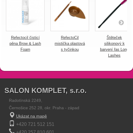
Refectocil čisticí
RefectoCil
Štěteček
pěna Brow & Lash
mistička plastová
silikonový k
Foam
s tyčinkou
barvení řas Long
Lashes
SALON KOMPLET, s.r.o.
Radotínská 2249,
Černošice 252 28, okr. Praha - západ
Ukázat na mapě
+420 721 512 151
+420 257 810 601