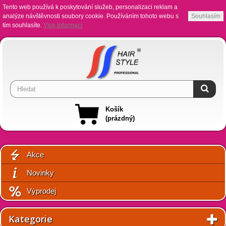
Tento web používá k poskytování služeb, personalizaci reklam a
analýze návštěvnosti soubory cookie. Používáním tohoto webu s
Souhlasím
tím souhlasíte.
Více informací
Košík
(prázdný)
Akce
Novinky
Výprodej
Kategorie