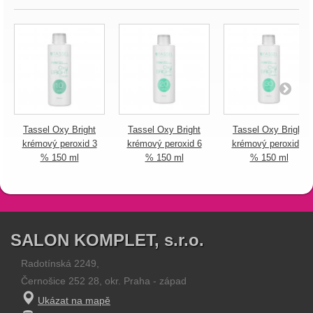
Tassel Oxy Bright
Tassel Oxy Bright
Tassel Oxy Bright
krémový peroxid 3
krémový peroxid 6
krémový peroxid 9
% 150 ml
% 150 ml
% 150 ml
SALON KOMPLET, s.r.o.
Radotínská 2249,
Černošice 252 28, okr. Praha - západ
Ukázat na mapě