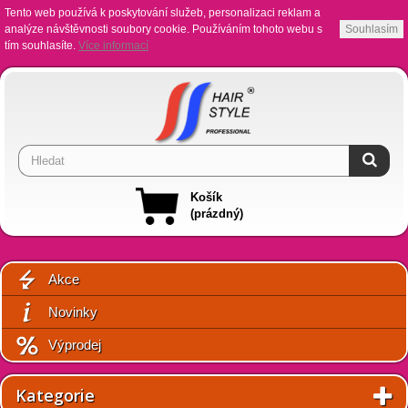
Tento web používá k poskytování služeb, personalizaci reklam a
analýze návštěvnosti soubory cookie. Používáním tohoto webu s
Souhlasím
tím souhlasíte.
Více informací
Košík
(prázdný)
Akce
Novinky
Výprodej
Kategorie