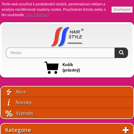
Tento web používá k poskytování služeb, personalizaci reklam a
analýze návštěvnosti soubory cookie. Používáním tohoto webu s
Souhlasím
tím souhlasíte.
Více informací
Košík
(prázdný)
Akce
Novinky
Výprodej
Kategorie