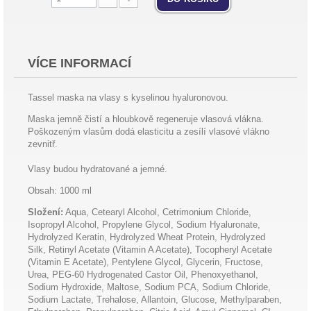
VÍCE INFORMACÍ
Tassel maska na vlasy s kyselinou hyaluronovou.
Maska jemně čistí a hloubkově regeneruje vlasová vlákna.
Poškozeným vlasům dodá elasticitu a zesílí vlasové vlákno
zevnitř.
Vlasy budou hydratované a jemné.
Obsah: 1000 ml
Složení:
Aqua, Cetearyl Alcohol, Cetrimonium Chloride,
Isopropyl Alcohol, Propylene Glycol, Sodium Hyaluronate,
Hydrolyzed Keratin, Hydrolyzed Wheat Protein, Hydrolyzed
Silk, Retinyl Acetate (Vitamin A Acetate), Tocopheryl Acetate
(Vitamin E Acetate), Pentylene Glycol, Glycerin, Fructose,
Urea, PEG-60 Hydrogenated Castor Oil, Phenoxyethanol,
Sodium Hydroxide, Maltose, Sodium PCA, Sodium Chloride,
Sodium Lactate, Trehalose, Allantoin, Glucose, Methylparaben,