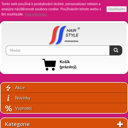
Tento web používá k poskytování služeb, personalizaci reklam a
analýze návštěvnosti soubory cookie. Používáním tohoto webu s
Souhlasím
tím souhlasíte.
Více informací
Košík
(prázdný)
Akce
Novinky
Výprodej
Kategorie