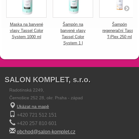
Maska na barvené
Šampón na
Šampón
vlasy Tassel Color
barvené vlasy
regenerační Tassel
System 1000 ml
Tassel Color
T-Plex 250 ml
System 1 l
SALON KOMPLET, s.r.o.
Radotínská 2249,
Černošice 252 28, okr. Praha - západ
Ukázat na mapě
+420 721 512 151
+420 257 810 601
obchod@salon-komplet.cz