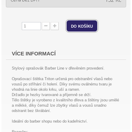
do košíku
VÍCE INFORMACÍ
Stylový oprašovák Barber Line v dřevěném provedení.
Oprašovací štětka Triton určená pro odstranění vlasů nebo
vousů po stříhání či holení. Díky svému oválnému tvaru je
vhodná na linie okolo krku, uší a ramen.
Držadlo je hezky tvarované a příjemně se drží.
Tělo štětky je vyrobeno z kvalitního dřeva a štětiny jsou umělé
a měkké, díky čemuž lze zbytky vlasů a vousů snadno
odstranit bez škrábání.
Ideální do barber shopu nebo do kadeřnictví.
Rozměry: