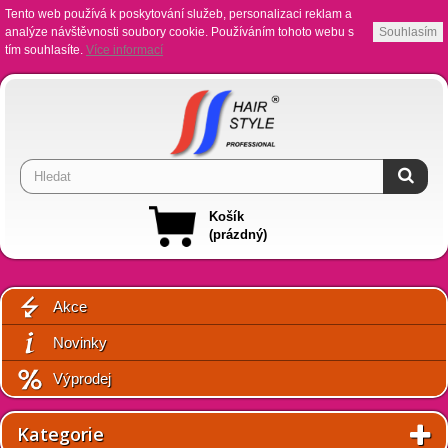
Tento web používá k poskytování služeb, personalizaci reklam a
analýze návštěvnosti soubory cookie. Používáním tohoto webu s
Souhlasím
tím souhlasíte.
Více informací
Košík
(prázdný)
Akce
Novinky
Výprodej
Kategorie