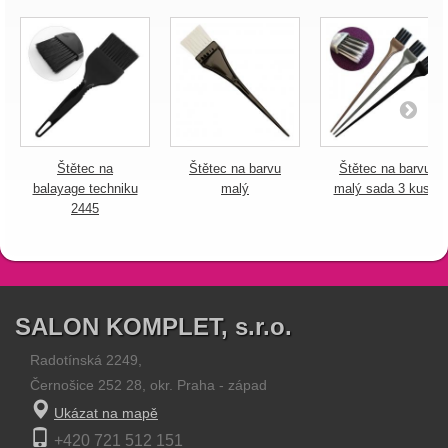
Štětec na
Štětec na barvu
Štětec na barvu
balayage techniku
malý
malý sada 3 kusy
2445
SALON KOMPLET, s.r.o.
Radotínská 2249,
Černošice 252 28, okr. Praha - západ
Ukázat na mapě
+420 721 512 151