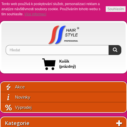
Tento web používá k poskytování služeb, personalizaci reklam a
analýze návštěvnosti soubory cookie. Používáním tohoto webu s
Souhlasím
tím souhlasíte.
Více informací
Košík
(prázdný)
Akce
Novinky
Výprodej
Kategorie