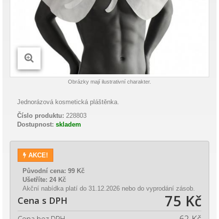
Obrázky mají ilustrativní charakter.
Jednorázová kosmetická pláštěnka.
Číslo produktu:
228803
Dostupnost:
skladem
AKCE!
Původní cena:
99 Kč
Ušetříte:
24 Kč
Akční nabídka platí do 31.12.2026 nebo do vyprodání zásob.
75 Kč
Cena s DPH
62 Kč
Cena bez DPH