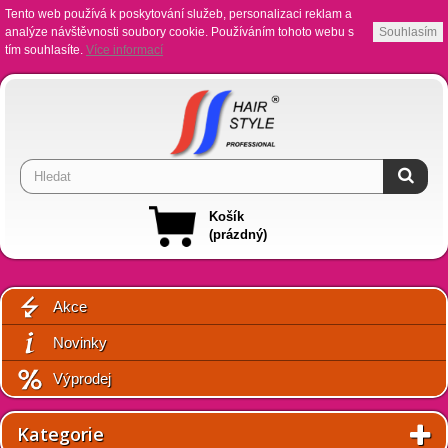
Tento web používá k poskytování služeb, personalizaci reklam a
analýze návštěvnosti soubory cookie. Používáním tohoto webu s
Souhlasím
tím souhlasíte.
Více informací
Košík
(prázdný)
Akce
Novinky
Výprodej
Kategorie