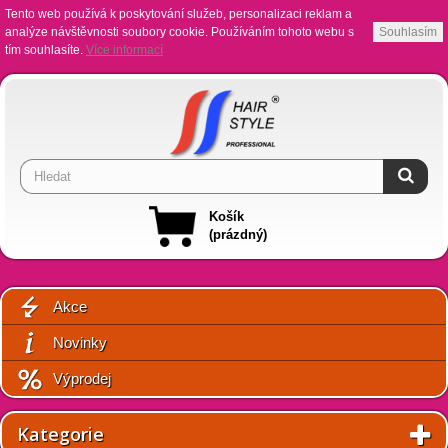
Tento web používá k poskytování služeb, personalizaci reklam a
analýze návštěvnosti soubory cookie. Používáním tohoto webu s
Souhlasím
tím souhlasíte.
Více informací
Košík
(prázdný)
Akce
Novinky
Výprodej
Kategorie