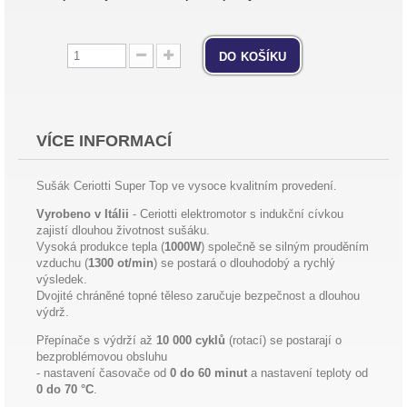
do košíku
VÍCE INFORMACÍ
Sušák Ceriotti Super Top ve vysoce kvalitním provedení.
Vyrobeno v Itálii
- Ceriotti elektromotor s indukční cívkou
zajistí dlouhou životnost sušáku.
Vysoká produkce tepla (
1000W
) společně se silným prouděním
vzduchu (
1300 ot/min
) se postará o dlouhodobý a rychlý
výsledek.
Dvojité chráněné topné těleso zaručuje bezpečnost a dlouhou
výdrž.
Přepínače s výdrží až
10 000 cyklů
(rotací) se postarají o
bezproblémovou obsluhu
- nastavení časovače od
0 do 60 minut
a nastavení teploty od
0 do 70 °C
.