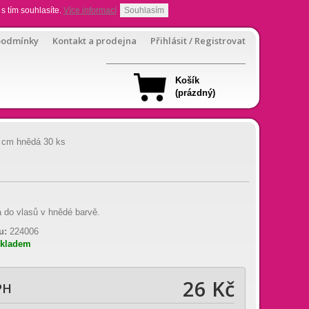
s tím souhlasíte.
Více informací
Souhlasím
podmínky
Kontakt a prodejna
Přihlásit / Registrovat
Košík
(prázdný)
5 cm hnědá 30 ks
 do vlasů v hnědé barvě.
u:
224006
skladem
26 Kč
PH