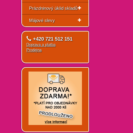
Prázdninový úklid skladů
Májové slevy
+420 721 512 151
Doprava a platba
Prodejna