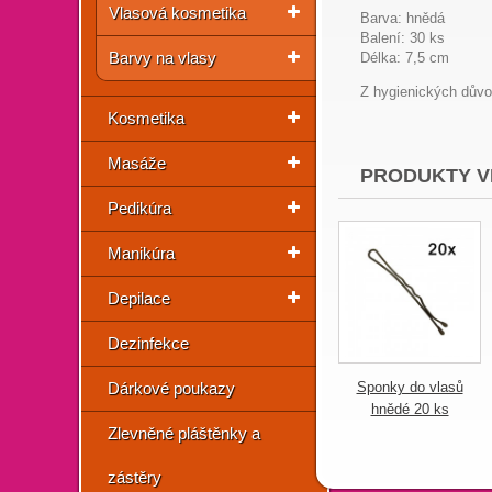
Vlasová kosmetika
Barva: hnědá
Balení: 30 ks
Barvy na vlasy
Délka: 7,5 cm
Z hygienických důvo
Kosmetika
Masáže
PRODUKTY V
Pedikúra
Manikúra
Depilace
Dezinfekce
Dárkové poukazy
Sponky do vlasů
hnědé 20 ks
Zlevněné pláštěnky a
zástěry