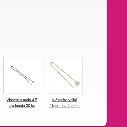
Vlásenka malá 4,5
Vlásenka velká
Vlásenka tenká
cm hnědá 30 ks
7,5 cm zlatá 30 ks
4,5 cm zlatá 30 ks