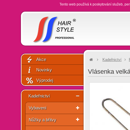
Tento web používá k poskytování služeb, per
Akce
Kadeřnictví
Novinky
Vlásenka velk
Výprodej
Kadeřnictví
Vybavení
Nůžky a břitvy