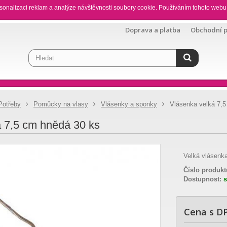
sonalizaci reklam a analýze návštěvnosti soubory cookie. Používáním tohoto webu 
Doprava a platba
Obchodní 
Potřeby
Pomůcky na vlasy
Vlásenky a sponky
Vlásenka velká 7,
á 7,5 cm hnědá 30 ks
Velká vlásenka
Číslo produkt
Dostupnost:
Cena s D