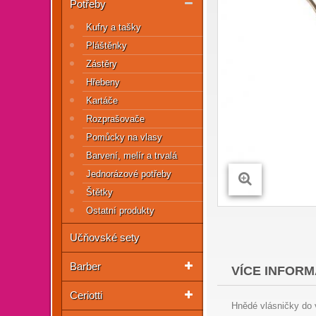
Potřeby
Kufry a tašky
Pláštěnky
Zástěry
Hřebeny
Kartáče
Rozprašovače
Pomůcky na vlasy
Barvení, melír a trvalá
Jednorázové potřeby
Štětky
Ostatní produkty
Učňovské sety
Barber
VÍCE INFORM
Ceriotti
Hnědé vlásničky do 