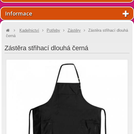
Informace
Kadeřnictví
Potřeby
Zástěry
Zástěra střihací dlouhá
černá
Zástěra střihací dlouhá černá