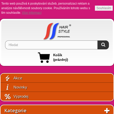
Tento web používá k poskytování služeb, personalizaci reklam a
analýze návštěvnosti soubory cookie. Používáním tohoto webu s
Souhlasím
tím souhlasíte.
Více informací
Košík
(prázdný)
Akce
Novinky
Výprodej
Kategorie