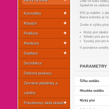
Židle ve tvaru sedla
Společně se zádovou
Kříž je stabilní, z 
Kosmetika
Barva koženky je če
Masáže
Zvolte si výšku píst
Nízký píst ideální
Pedikúra
Střední píst pro 
Vysoký píst pro k
Manikúra
V poznámce uveďte, k
Depilace
Dezinfekce
PARAMETRY
Dárkové poukazy
Šířka sedáku
Zlevněné pláštěnky a
Hloubka sedáku
zástěry
Nízký píst
Prázdninový úklid skladů