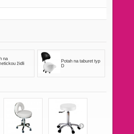
h na
Potah na taburet typ
etickou židli
D
ý