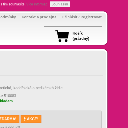
s tím souhlasíte.
Více informací
Souhlasím
podmínky
Kontakt a prodejna
Přihlásit / Registrovat
Košík
(prázdný)
tická, kadeřnická a pedikérská židle.
u:
510083
skladem
 ZDARMA!
AKCE!