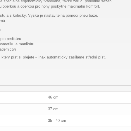
 je speciálně ergonomicky tvarovaná, takže zaručí pohodlné sezení.
 opěrkou a opěrkou pro nohy poskytne maximální komfort.
plastu a s kolečky. Výška je nastavitelná pomocí pneu báze.
rná.
u:
 pro pedikúru
kosmetiku a manikúru
adeřnictví
terý píst si přejete - jinak automaticky zasíláme střední píst.
46 cm
37 cm
35 - 40 cm