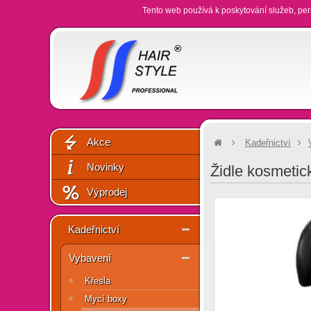
Tento web používá k poskytování služeb, per
Akce
Kadeřnictví
Novinky
Židle kosmetic
Výprodej
Kadeřnictví
Vybavení
Křesla
Mycí boxy