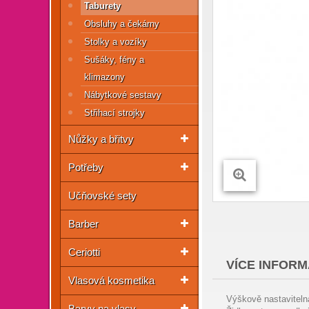
Taburety
Obsluhy a čekárny
Stolky a vozíky
Sušáky, fény a
klimazony
Nábytkové sestavy
Střihací strojky
Nůžky a břitvy
Potřeby
Učňovské sety
Barber
Ceriotti
VÍCE INFORM
Vlasová kosmetika
Výškově nastavitelná
Barvy na vlasy