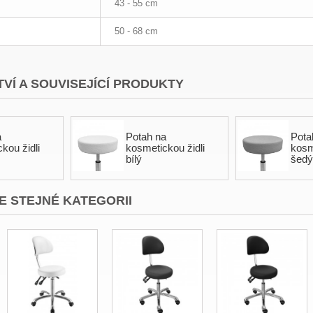
43 - 55 cm
50 - 68 cm
VÍ A SOUVISEJÍCÍ PRODUKTY
a
Potah na
Pota
kou židli
kosmetickou židli
kosm
bílý
šed
E STEJNÉ KATEGORII