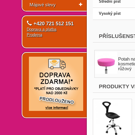
Střední píst
Májové slevy
Vysoký píst
+420 721 512 151
Doprava a platba
Prodejna
PŘÍSLUŠENST
Potah n
kosmetic
růžový
PRODUKTY V