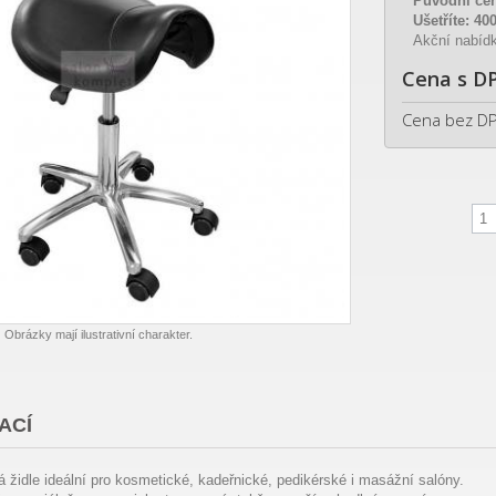
Původní ce
Ušetříte:
40
Akční nabídk
Cena s D
Cena bez D
Obrázky mají ilustrativní charakter.
ACÍ
 židle ideální pro kosmetické, kadeřnické, pedikérské i masážní salóny.