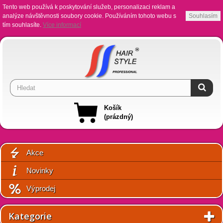
Tento web používá k poskytování služeb, personalizaci reklam a
analýze návštěvnosti soubory cookie. Používáním tohoto webu s
Souhlasím
tím souhlasíte.
Více informací
Košík
(prázdný)
Akce
Novinky
Výprodej
Kategorie