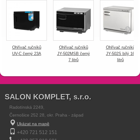
Ohřívač ručníků
Ohřívač ručníků
Ohřívač ručníků
UV-C černý 23A
JY-502MSB černý
JY-502S bílý 16
7 litrů
litrů
SALON KOMPLET, s.r.o.
Radotínská 2249,
Černošice 252 28, okr. Praha - západ
Ukázat na mapě
+420 721 512 151