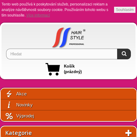
Tento web používá k poskytování služeb, personalizaci reklam a
analýze návštěvnosti soubory cookie. Používáním tohoto webu s
Souhlasím
tím souhlasíte.
Více informací
Košík
(prázdný)
Akce
Novinky
Výprodej
Kategorie