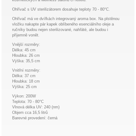
Ohřívač s UV sterilizátorem dosahuje teploty 70 - 80°C.
Ohřívač má ve dvířkách integrovaný aroma box. Na plstěnou
vložku nakapte pár kapek oblíbeného esenciálního oleje a
ručníky budou nejen sterilizované, nahřáté, ale budou i
příjemně vonět.
Vnější rozměry:
Délka: 45 cm
Hloubka: 26 cm
Výška: 35,5 cm
Vnitřní rozměry:
Délka: 37 cm
Hloubka: 18 cm
Výška: 25 cm
Výkon: 200W
Teplota: 70 - 80°C
Vlnová délka UV: 240 (nm)
Objem cca 16,5 litrů
Barevné provedení: černá