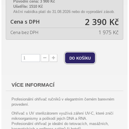
Původní cena:
3 900 Kč
Ušetříte:
1510 Kč
Akční nabídka platí do 31.08.2026 nebo do vyprodání zásob.
2 390 Kč
Cena s DPH
1 975 Kč
Cena bez DPH
do košíku
VÍCE INFORMACÍ
Profesionální ohřívač ručníků v elegantním černém barevném
provedení.
Ohřívač s UV sterilizátorem využívá záření UV-C, které zničí
mikroorganismy a poškodí jejich DNA a RNA.
Profesionální ohřívač je ideální do tetovacích, masážních,
kosmetických a wellness salónů či hotelů.