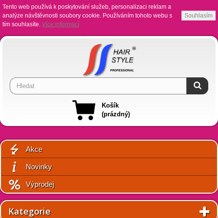
Tento web používá k poskytování služeb, personalizaci reklam a
analýze návštěvnosti soubory cookie. Používáním tohoto webu s
Souhlasím
tím souhlasíte.
Více informací
Košík
(prázdný)
Akce
Novinky
Výprodej
Kategorie