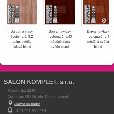
Barva na vlasy
Barva na vlasy
Barva na vlasy
Teotema č. 9.2
Teotema č. 8.43
Teotema č. 8.4
velmi světlá
měděně zlatá
měděná světlá
fialová blond
světlá blond
blond
SALON KOMPLET, s.r.o.
Radotínská 2249,
Černošice 252 28, okr. Praha - západ
Ukázat na mapě
+420 721 512 151