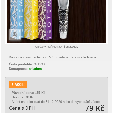
Obrázky mají ilustrativní charakter.
Barva na vlasy Teotema č. 5.43 měděně zlatá světle hnědá.
Číslo produktu:
371230
Dostupnost:
skladem
AKCE!
Původní cena:
157 Kč
Ušetříte:
78 Kč
Akční nabídka platí do 31.12.2026 nebo do vyprodání zásob.
79 Kč
Cena s DPH