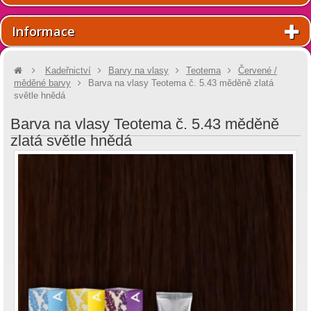
Informace
Kadeřnictví
Barvy na vlasy
Teotema
Červené /
měděné barvy
Barva na vlasy Teotema č. 5.43 měděně zlatá
světle hnědá
Barva na vlasy Teotema č. 5.43 měděně
zlatá světle hnědá