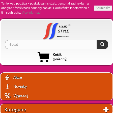
Tento web používá k poskytování služeb, personalizaci reklam a
analýze návštěvnosti soubory cookie. Používáním tohoto webu s
Souhlasím
tím souhlasíte.
Více informací
Košík
(prázdný)
Akce
Novinky
Výprodej
Kategorie