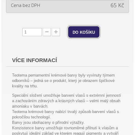
65 Kč
Cena bez DPH
do košíku
VÍCE INFORMACÍ
Teotema pernamentní krémové barvy byly vyvinuty týmem
odborníků – jedná se o produkt, který je obrazem špičkové
kvality na trhu.
Speciální složení umožňuje barvení vlasů s extrémní jemností
a zachováním zdravých a krásných vlasů – velmi malý obsah
amoniaku v barvách.
Teotema krémové barvy nabízí trvalý způsob barvení vlasů s
pokročilou technologií.
Barvy jsou obohaceny o přírodní výtažky.
Konzistence barvy umožňuje rovnoměrné přilnutí k vlasům a
poskytují ideální základ ve kterém reagují pigmenty a vytváří