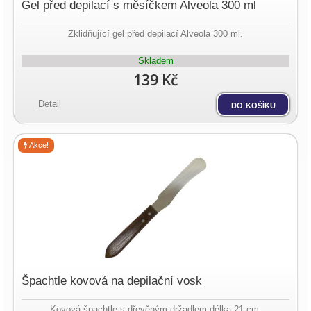
Gel před depilací s měsíčkem Alveola 300 ml
Zklidňující gel před depilací Alveola 300 ml.
Skladem
139 Kč
Detail
do košíku
Akce!
Špachtle kovová na depilační vosk
Kovová špachtle s dřevěným držadlem délka 21 cm.