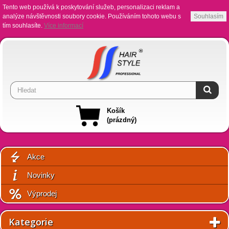
Tento web používá k poskytování služeb, personalizaci reklam a
analýze návštěvnosti soubory cookie. Používáním tohoto webu s
Souhlasím
tím souhlasíte.
Více informací
Košík
(prázdný)
Akce
Novinky
Výprodej
Kategorie