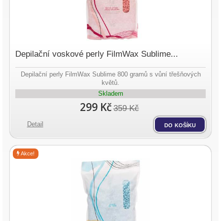
Depilační voskové perly FilmWax Sublime...
Depilační perly FilmWax Sublime 800 gramů s vůní třešňových
květů.
Skladem
299 Kč
359 Kč
Detail
do košíku
Akce!