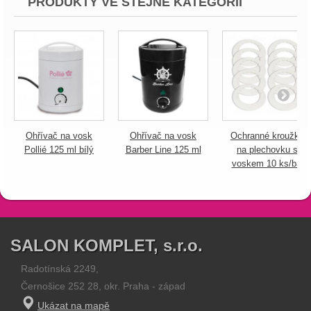
PRODUKTY VE STEJNÉ KATEGORII
Ohřívač na vosk
Ohřívač na vosk
Ochranné kroužky
Pollié 125 ml bílý
Barber Line 125 ml
na plechovku s
voskem 10 ks/bal
SALON KOMPLET, s.r.o.
Radotínská 2249,
Černošice 252 28, okr. Praha - západ
Ukázat na mapě