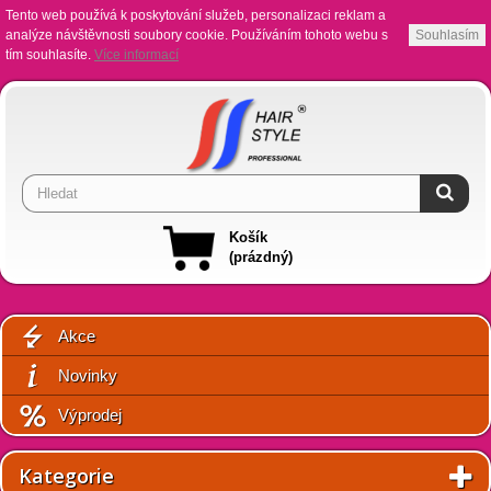
Tento web používá k poskytování služeb, personalizaci reklam a
analýze návštěvnosti soubory cookie. Používáním tohoto webu s
Souhlasím
tím souhlasíte.
Více informací
Košík
(prázdný)
Akce
Novinky
Výprodej
Kategorie