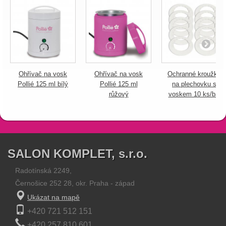
Ohřívač na vosk
Ohřívač na vosk
Ochranné kroužky
Pollié 125 ml bílý
Pollié 125 ml
na plechovku s
růžový
voskem 10 ks/bal
SALON KOMPLET, s.r.o.
Radotínská 2249,
Černošice 252 28, okr. Praha - západ
Ukázat na mapě
+420 721 512 151
+420 257 810 601