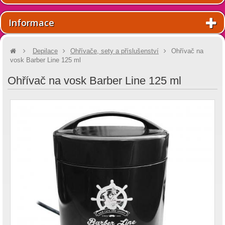
Informace
Depilace
Ohřívače, sety a příslušenství
Ohřívač na
vosk Barber Line 125 ml
Ohřívač na vosk Barber Line 125 ml