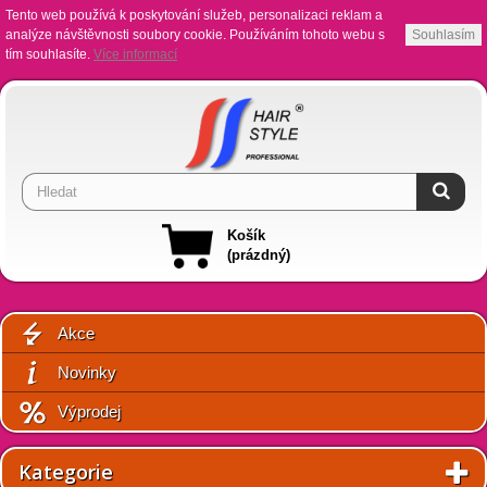
Tento web používá k poskytování služeb, personalizaci reklam a
analýze návštěvnosti soubory cookie. Používáním tohoto webu s
Souhlasím
tím souhlasíte.
Více informací
Košík
(prázdný)
Akce
Novinky
Výprodej
Kategorie