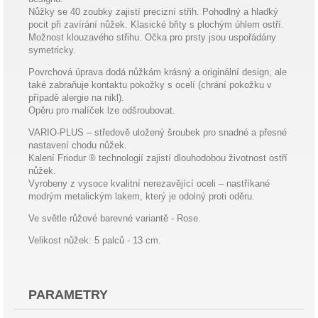
Nůžky se 40 zoubky zajistí precizní střih. Pohodlný a hladký
pocit při zavírání nůžek. Klasické břity s plochým úhlem ostří.
Možnost klouzavého střihu. Očka pro prsty jsou uspořádány
symetricky.
Povrchová úprava dodá nůžkám krásný a originální design, ale
také zabraňuje kontaktu pokožky s ocelí (chrání pokožku v
případě alergie na nikl).
Opěru pro malíček lze odšroubovat.
VARIO-PLUS – středově uložený šroubek pro snadné a přesné
nastavení chodu nůžek.
Kalení Friodur ® technologií zajistí dlouhodobou životnost ostří
nůžek.
Vyrobeny z vysoce kvalitní nerezavějící oceli – nastříkané
modrým metalickým lakem, který je odolný proti oděru.
Ve světle růžové barevné variantě - Rose.
Velikost nůžek: 5 palců - 13 cm.
PARAMETRY