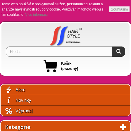
Tento web používá k poskytování služeb, personalizaci reklam a
analýze návštěvnosti soubory cookie. Používáním tohoto webu s
Souhlasím
tím souhlasíte.
Více informací
Košík
(prázdný)
Akce
Novinky
Výprodej
Kategorie