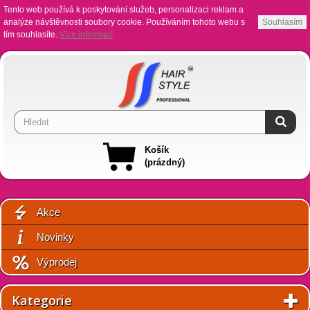
Tento web používá k poskytování služeb, personalizaci reklam a
analýze návštěvnosti soubory cookie. Používáním tohoto webu s
Souhlasím
tím souhlasíte.
Více informací
Košík
(prázdný)
Akce
Novinky
Výprodej
Kategorie