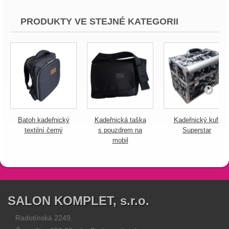
PRODUKTY VE STEJNÉ KATEGORII
Batoh kadeřnický
Kadeřnická taška
Kadeřnický kufr
textilní černý
s pouzdrem na
Superstar
mobil
SALON KOMPLET, s.r.o.
Radotínská 2249,