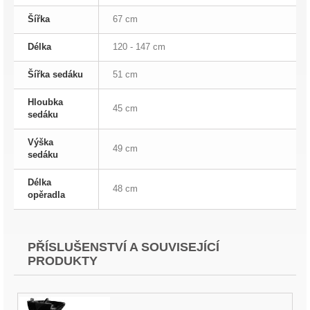
Šířka
67 cm
Délka
120 - 147 cm
Šířka sedáku
51 cm
Hloubka
45 cm
sedáku
Výška
49 cm
sedáku
Délka
48 cm
opěradla
PŘÍSLUŠENSTVÍ A SOUVISEJÍCÍ
PRODUKTY