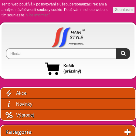
Tento web používá k poskytování služeb, personalizaci reklam a
analýze návštěvnosti soubory cookie. Používáním tohoto webu s
Souhlasím
tím souhlasíte.
Více informací
Košík
(prázdný)
Akce
Novinky
Výprodej
Kategorie