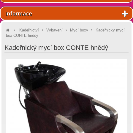
Informace
Kadeřnictví
Vybavení
Mycí boxy
Kadeřnický mycí
box CONTE hnědý
Kadeřnický mycí box CONTE hnědý