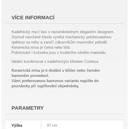
VÍCE INFORMACÍ
Kadeřnický mycí box s nezaměnitelným elegantím designem.
Stylově navržené křeslo vyniká mechanicky polohovatelnou
opěrkou na nohy a zaručí zákazníkům maximální pohodlí.
Keramická mísa je černá nebo bílá.
Polstrování i koženka jsou z kvalitního silného materiálu.
Ideální kombinovat s kadeřnickým křeslem Contesa.
Keramická mísa je k dodání v bílém nebo černém
barevném provedení.
Vámi preferovanou barevnou variantu napište do
poznámky při vyplňování objednávky.
PARAMETRY
Výška
97 cm