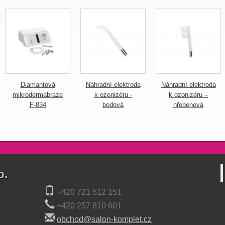
Diamantová
Náhradní elektroda
Náhradní elektroda
mikrodermabraze
k ozonizéru -
k ozonizéru –
F-834
bodová
hřebenová
o.
+420 721 512 151
+420 257 810 601
obchod@salon-komplet.cz