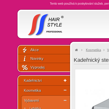
Tento web používá k poskytování služeb, per
Akce
Kosmetika
V
Novinky
Kadeřnický st
Výprodej
Kadeřnictví
Kosmetika
Vybavení
Lehátka