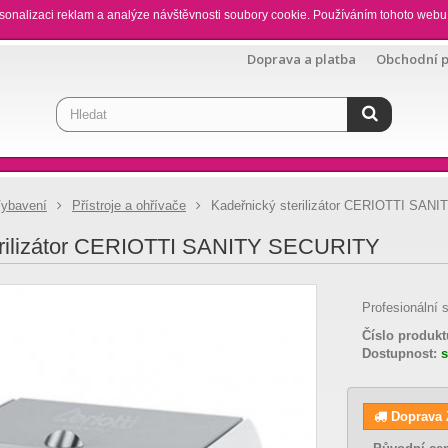
sonalizaci reklam a analýze návštěvnosti soubory cookie. Používáním tohoto webu 
Doprava a platba
Obchodní 
ybavení
Přístroje a ohřívače
Kadeřnický sterilizátor CERIOTTI SAN
erilizátor CERIOTTI SANITY SECURITY
Profesionální s
Číslo produkt
Dostupnost:
Doprava