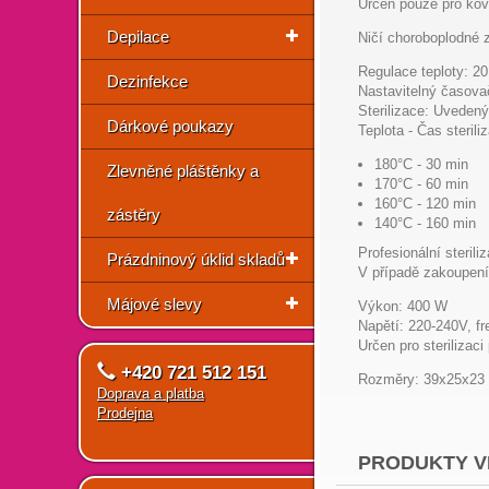
Určen pouze pro kovo
Depilace
Ničí choroboplodné z
Regulace teploty: 20
Dezinfekce
Nastavitelný časovač
Sterilizace: Uvedený
Dárkové poukazy
Teplota - Čas sterili
180°C - 30 min
Zlevněné pláštěnky a
170°C - 60 min
160°C - 120 min
zástěry
140°C - 160 min
Profesionální sterili
Prázdninový úklid skladů
V případě zakoupení
Májové slevy
Výkon: 400 W
Napětí: 220-240V, fr
Určen pro sterilizac
+420 721 512 151
Rozměry: 39x25x23
Doprava a platba
Prodejna
PRODUKTY V