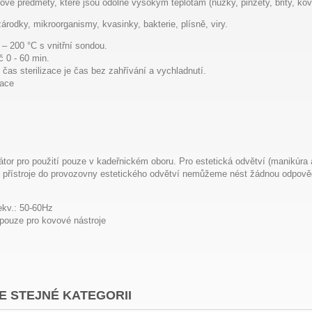
vé předměty, které jsou odolné vysokým teplotám (nůžky, pinzety, břity, kovo
árodky, mikroorganismy, kvasinky, bakterie, plísně, viry.
 – 200 °C s vnitřní sondou.
 0 - 60 min.
 čas sterilizace je čas bez zahřívání a vychladnutí.
zace
zátor pro použití pouze v kadeřnickém oboru. Pro estetická odvětví (manikúra a
 přístroje do provozovny estetického odvětví nemůžeme nést žádnou odpově
ekv.: 50-60Hz
i pouze pro kovové nástroje
E STEJNÉ KATEGORII