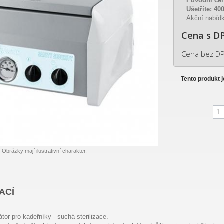
Původní ce
Ušetříte:
40
Akční nabídk
Cena s D
Cena bez D
Tento produkt 
Obrázky mají ilustrativní charakter.
ACÍ
zátor pro kadeřníky - suchá sterilizace.