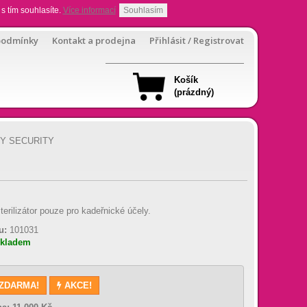
s tím souhlasíte.
Více informací
Souhlasím
podmínky
Kontakt a prodejna
Přihlásit / Registrovat
Košík
(prázdný)
ITY SECURITY
terilizátor pouze pro kadeřnické účely.
u:
101031
skladem
 ZDARMA!
AKCE!