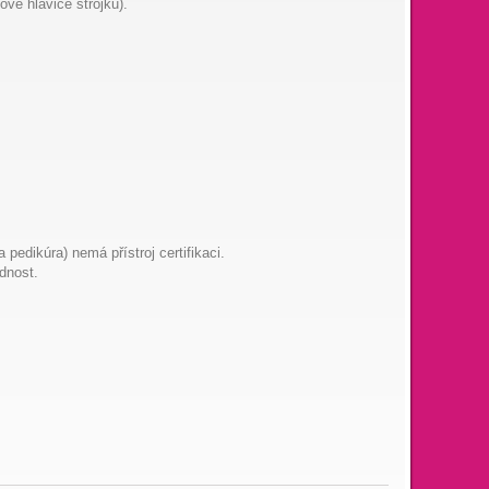
vé hlavice strojků).
 pedikúra) nemá přístroj certifikaci.
dnost.