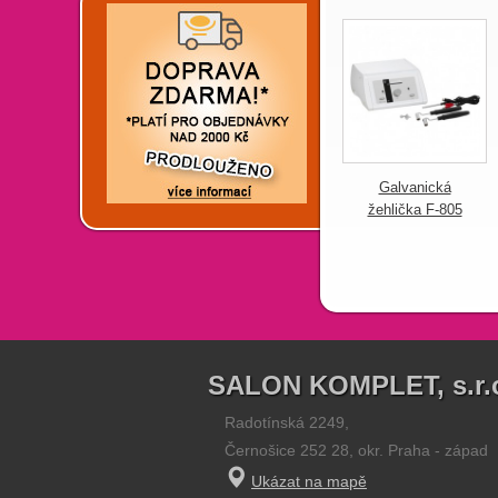
Galvanická
žehlička F-805
SALON KOMPLET, s.r.
Radotínská 2249,
Černošice 252 28, okr. Praha - západ
Ukázat na mapě