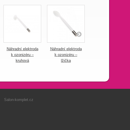
Náhradní elektroda
Náhradní elektroda
Náhradní nádoba
k ozonizéru –
k ozonizéru –
na vodu k
kruhová
lžička
napařovači 2103,
A30
Salon-komplet.cz