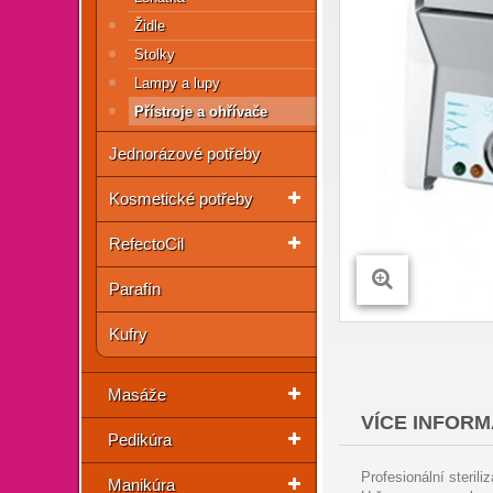
Židle
Stolky
Lampy a lupy
Přístroje a ohřívače
Jednorázové potřeby
Kosmetické potřeby
RefectoCil
Parafín
Kufry
Masáže
VÍCE INFORM
Pedikúra
Profesionální sterili
Manikúra