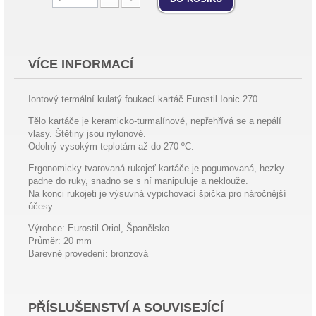
VÍCE INFORMACÍ
Iontový termální kulatý foukací kartáč Eurostil Ionic 270.
Tělo kartáče je keramicko-turmalínové, nepřehřívá se a nepálí
vlasy. Štětiny jsou nylonové.
Odolný vysokým teplotám až do 270 ºC.
Ergonomicky tvarovaná rukojeť kartáče je pogumovaná, hezky
padne do ruky, snadno se s ní manipuluje a neklouže.
Na konci rukojeti je výsuvná vypichovací špička pro náročnější
účesy.
Výrobce: Eurostil Oriol, Španělsko
Průměr: 20 mm
Barevné provedení: bronzová
PŘÍSLUŠENSTVÍ A SOUVISEJÍCÍ