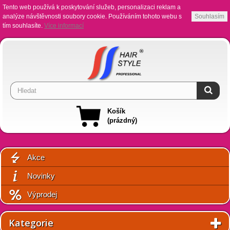
Tento web používá k poskytování služeb, personalizaci reklam a
analýze návštěvnosti soubory cookie. Používáním tohoto webu s
Souhlasím
tím souhlasíte.
Více informací
Košík
(prázdný)
Akce
Novinky
Výprodej
Kategorie