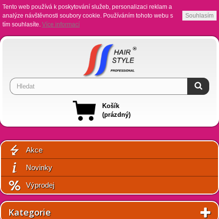
Tento web používá k poskytování služeb, personalizaci reklam a
analýze návštěvnosti soubory cookie. Používáním tohoto webu s
Souhlasím
tím souhlasíte.
Více informací
Košík
(prázdný)
Akce
Novinky
Výprodej
Kategorie