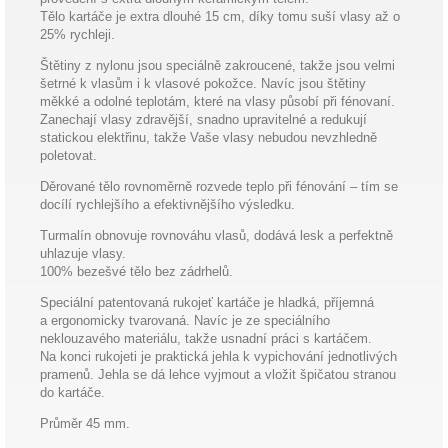
Tělo kartáče je extra dlouhé 15 cm, díky tomu suší vlasy až o
25% rychleji.
Štětiny z nylonu jsou speciálně zakroucené, takže jsou velmi
šetrné k vlasům i k vlasové pokožce. Navíc jsou štětiny
měkké a odolné teplotám, které na vlasy působí při fénovaní.
Zanechají vlasy zdravější, snadno upravitelné a redukují
statickou elektřinu, takže Vaše vlasy nebudou nevzhledně
poletovat.
Děrované tělo rovnoměrně rozvede teplo při fénování – tím se
docílí rychlejšího a efektivnějšího výsledku.
Turmalín obnovuje rovnováhu vlasů, dodává lesk a perfektně
uhlazuje vlasy.
100% bezešvé tělo bez zádrhelů.
Speciální patentovaná rukojeť kartáče je hladká, příjemná
a ergonomicky tvarovaná. Navíc je ze speciálního
neklouzavého materiálu, takže usnadní práci s kartáčem.
Na konci rukojeti je praktická jehla k vypichování jednotlivých
pramenů. Jehla se dá lehce vyjmout a vložit špičatou stranou
do kartáče.
Průměr 45 mm.