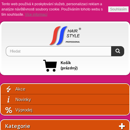
Tento web používá k poskytování služeb, personalizaci reklam a
analýze návštěvnosti soubory cookie. Používáním tohoto webu s
Souhlasím
tím souhlasíte.
Více informací
Košík
(prázdný)
Akce
Novinky
Výprodej
Kategorie