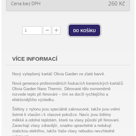
260 Kč
Cena bez DPH
do košíku
VÍCE INFORMACÍ
Nový vylepšený kartáč Olivia Garden ve zlaté barvě.
Nová generace profesionálních foukacích keramických kartáčů
Olivia Garden Nano Thermic. Děrované tělo rovnoměrně
rozvede teplo při fénování – tím se docílí rychlejšího a
efektivnějšího výsledku.
Štětiny z nylonu jsou speciálně zakroucené, takže jsou velmi
šetrné k vlasům i k vlasové pokožce. Navíc jsou štětiny
měkké a odolné teplotám, které na vlasy působí při fénovaní.
Zanechají vlasy zdravější, snadno upravitelné a redukují
statickou elektřinu, takže Vaše vlasy nebudou nevzhledně