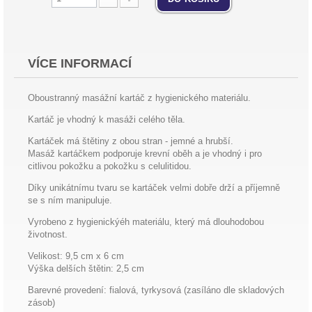
VÍCE INFORMACÍ
Oboustranný masážní kartáč z hygienického materiálu.
Kartáč je vhodný k masáži celého těla.
Kartáček má štětiny z obou stran - jemné a hrubší.
Masáž kartáčkem podporuje krevní oběh a je vhodný i pro
citlivou pokožku a pokožku s celulitidou.
Díky unikátnímu tvaru se kartáček velmi dobře drží a příjemně
se s ním manipuluje.
Vyrobeno z hygienickýéh materiálu, který má dlouhodobou
životnost.
Velikost: 9,5 cm x 6 cm
Výška delších štětin: 2,5 cm
Barevné provedení: fialová, tyrkysová (zasíláno dle skladových
zásob)