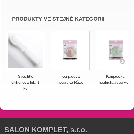
PRODUKTY VE STEJNÉ KATEGORII
Špachtle
Konjacová
Konjacová
silikonová bílá 1
houbička Růže
houbička Aloe vera
ks
SALON KOMPLET, s.r.o.