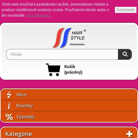
Tento web používá k poskytování služeb, personalizaci reklam a
analýze návštěvnosti soubory cookie. Používáním tohoto webu s
Souhlasím
tím souhlasíte.
Více informací
Košík
(prázdný)
Akce
Novinky
Výprodej
Kategorie