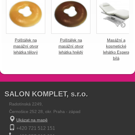
Polštářek na
Polštářek na
Masážní a
masážní otvor
masážní otvor
kosmetické
lehátka tělový
lehátka hnědý
lehátko Espera
bílá
SALON KOMPLET, s.r.o.
Radotínská 2249,
Černošice 252 28, okr. Praha - západ
Ukázat na mapě
+420 721 512 151