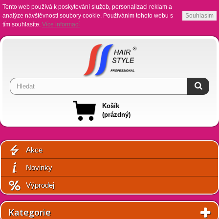
Tento web používá k poskytování služeb, personalizaci reklam a
analýze návštěvnosti soubory cookie. Používáním tohoto webu s
Souhlasím
tím souhlasíte.
Více informací
Košík
(prázdný)
Akce
Novinky
Výprodej
Kategorie