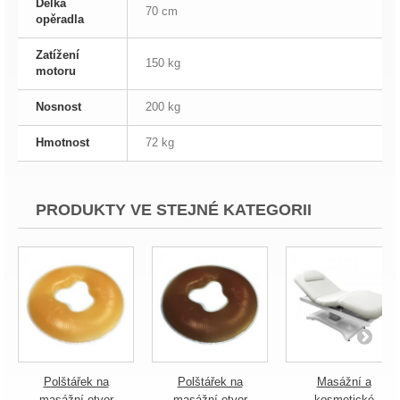
Délka
70 cm
opěradla
Zatížení
150 kg
motoru
Nosnost
200 kg
Hmotnost
72 kg
PRODUKTY VE STEJNÉ KATEGORII
Polštářek na
Polštářek na
Masážní a
masážní otvor
masážní otvor
kosmetické