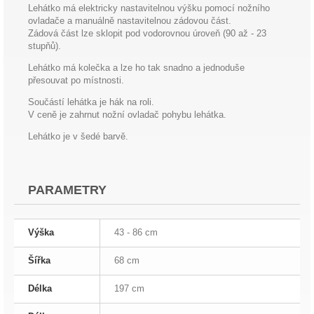
Lehátko má elektricky nastavitelnou výšku pomocí nožního
ovladače a manuálně nastavitelnou zádovou část.
Zádová část lze sklopit pod vodorovnou úroveň (90 až - 23
stupňů).
Lehátko má kolečka a lze ho tak snadno a jednoduše
přesouvat po místnosti.
Součástí lehátka je hák na roli.
V ceně je zahrnut nožní ovladač pohybu lehátka.
Lehátko je v šedé barvě.
PARAMETRY
Výška
43 - 86 cm
Šířka
68 cm
Délka
197 cm