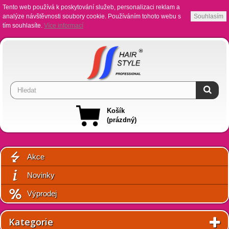
Tento web používá k poskytování služeb, personalizaci reklam a
analýze návštěvnosti soubory cookie. Používáním tohoto webu s
Souhlasím
tím souhlasíte.
Více informací
Košík
(prázdný)
Akce
Novinky
Výprodej
Kategorie