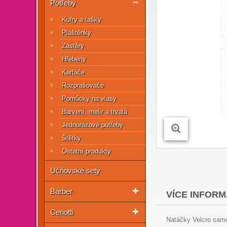
Potřeby
Kufry a tašky
Pláštěnky
Zástěry
Hřebeny
Kartáče
Rozprašovače
Pomůcky na vlasy
Barvení, melír a trvalá
Jednorázové potřeby
Štětky
Ostatní produkty
Učňovské sety
Barber
VÍCE INFORM
Ceriotti
Natáčky Velcro samo