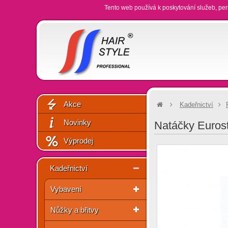
Tento web používá k poskytování služeb, per
Akce
Kadeřnictví
Novinky
Natáčky Euros
Výprodej
Kadeřnictví
Vybavení
Nůžky a břitvy