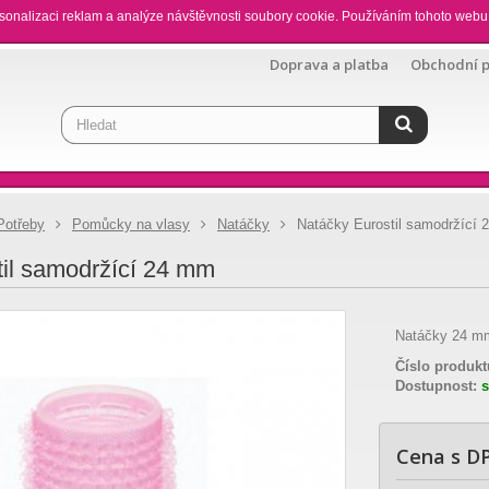
sonalizaci reklam a analýze návštěvnosti soubory cookie. Používáním tohoto webu 
Doprava a platba
Obchodní 
Potřeby
Pomůcky na vlasy
Natáčky
Natáčky Eurostil samodržící
til samodržící 24 mm
Natáčky 24 mm
Číslo produkt
Dostupnost:
Cena s D