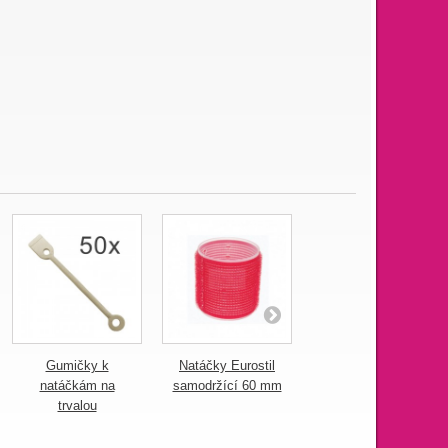
Gumičky k
Natáčky Eurostil
Natáčky Eurostil
natáčkám na
samodržící 60 mm
samodržící 48 mm
trvalou