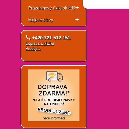
Prázdninový úklid skladů
Májové slevy
+420 721 512 151
Doprava a platba
Prodejna