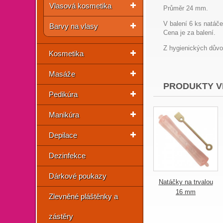
Vlasová kosmetika
Průměr 24 mm.
V balení 6 ks natáče
Barvy na vlasy
Cena je za balení.
Z hygienických důvo
Kosmetika
Masáže
PRODUKTY V
Pedikúra
Manikúra
Depilace
Dezinfekce
Dárkové poukazy
Natáčky na trvalou
16 mm
Zlevněné pláštěnky a
zástěry