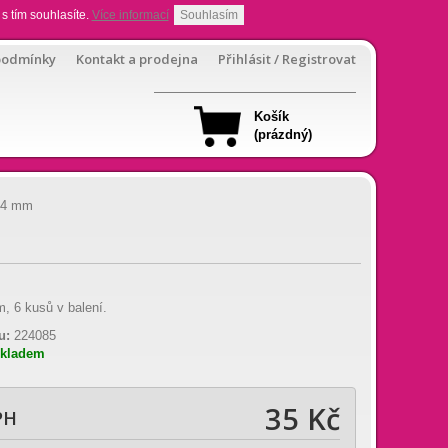
s tím souhlasíte.
Více informací
Souhlasím
podmínky
Kontakt a prodejna
Přihlásit / Registrovat
Košík
(prázdný)
 24 mm
, 6 kusů v balení.
u:
224085
skladem
35 Kč
PH