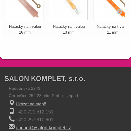
Natáčky na trvalou
Natáčky na trvalou
Natáčky na trvalou
16 mm
13 mm
11 mm
SALON KOMPLET, s.r.o.
Radotínská 2249,
Černošice 252 28, okr. Praha - západ
Ukázat na mapě
+420 721 512 151
+420 257 810 601
obchod@salon-komplet.cz