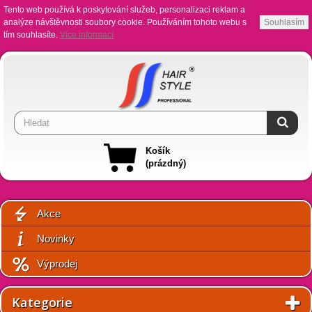
Tento web používá k poskytování služeb, personalizaci reklam a
analýze návštěvnosti soubory cookie. Používáním tohoto webu s
Souhlasím
tím souhlasíte.
Více informací
Košík
(prázdný)
Akce
Novinky
Výprodej
Kategorie