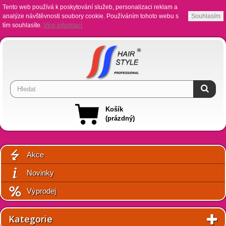
Tento web používá k poskytování služeb, personalizaci reklam a
analýze návštěvnosti soubory cookie. Používáním tohoto webu s
Souhlasím
tím souhlasíte.
Více informací
Košík
(prázdný)
Akce
Novinky
Výprodej
Kategorie