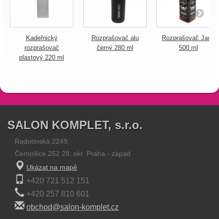
Kadeřnický
Rozprašovač alu
Rozprašovač Jack
rozprašovač
černý 280 ml
500 ml
plastový 220 ml
SALON KOMPLET, s.r.o.
Radotínská 2249,
Černošice 252 28, okr. Praha - západ
Ukázat na mapě
+420 721 512 151
+420 257 810 601
obchod@salon-komplet.cz